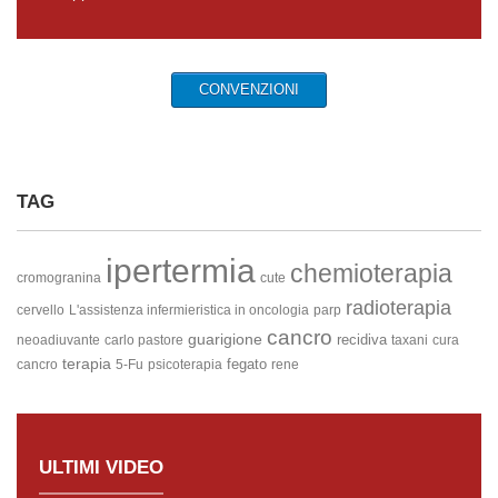
CONVENZIONI
TAG
ipertermia
chemioterapia
cromogranina
cute
radioterapia
cervello
L'assistenza infermieristica in oncologia
parp
cancro
guarigione
recidiva
neoadiuvante
carlo pastore
taxani
cura
terapia
fegato
cancro
5-Fu
psicoterapia
rene
ULTIMI VIDEO