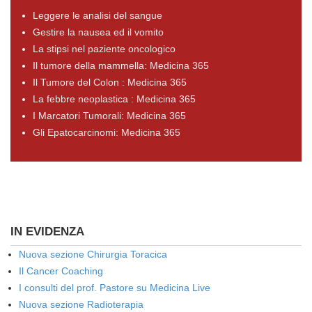
Leggere le analisi del sangue
Gestire la nausea ed il vomito
La stipsi nel paziente oncologico
Il tumore della mammella: Medicina 365
Il Tumore del Colon : Medicina 365
La febbre neoplastica : Medicina 365
I Marcatori Tumorali: Medicina 365
Gli Epatocarcinomi: Medicina 365
IN EVIDENZA
Nuova sezione Chirurgia Toracica
Il Cancer Coaching
I consulti del prof. Pastore su Medicina Live
Nuova sezione Radioterapia