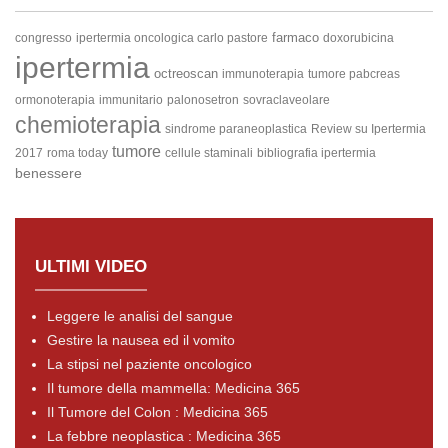
farmaco
congresso
ipertermia oncologica carlo pastore
doxorubicina
ipertermia
octreoscan
immunoterapia
tumore pabcreas
ormonoterapia
immunitario
palonosetron
sovraclaveolare
chemioterapia
sindrome paraneoplastica
Review su Ipertermia
tumore
2017
roma today
cellule staminali
bibliografia ipertermia
benessere
ULTIMI VIDEO
Leggere le analisi del sangue
Gestire la nausea ed il vomito
La stipsi nel paziente oncologico
Il tumore della mammella: Medicina 365
Il Tumore del Colon : Medicina 365
La febbre neoplastica : Medicina 365