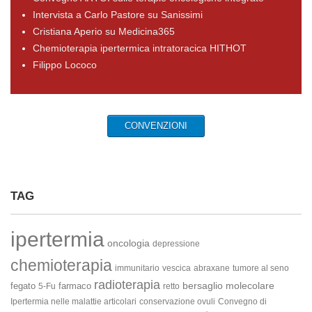
Intervista a Carlo Pastore su Sanissimi
Cristiana Aperio su Medicina365
Chemioterapia ipertermica intratoracica HITHOT
Filippo Lococo
CONVENZIONI
TAG
ipertermia
oncologia
depressione
chemioterapia
immunitario
vescica
abraxane
tumore al seno
radioterapia
bersaglio molecolare
fegato
farmaco
5-Fu
retto
Ipertermia nelle malattie articolari
conservazione ovuli
Convegno di