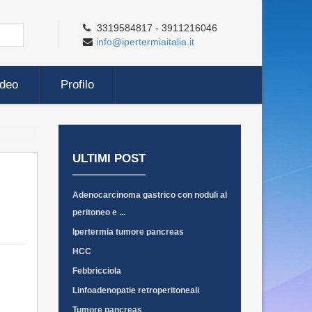
3319584817 - 3911216046
info@ipertermiaitalia.it
ideo
Profilo
ULTIMI POST
Adenocarcinoma gastrico con noduli al
peritoneo e ...
Ipertermia tumore pancreas
HCC
Febbricciola
Linfoadenopatie retroperitoneali
Tumore pancreas