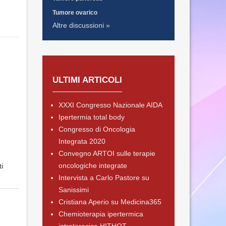
Tumore ovarico
Altre discussioni »
ULTIMI ARTICOLI
XXXI Congresso Nazionale AIDA
Ipertermia total body
Congresso di Oncologia
Integrata 2020
Convegno ARTOI sulle terapie
oncologiche integrate
i
Intervista a Carlo Pastore su
Sanissimi
Cristiana Aperio su Medicina365
Chemioterapia ipertermica