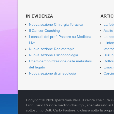
IN EVIDENZA
ARTICO
Nuova sezione Chirurgia Toracica
La feb
Il Cancer Coaching
Ascite
I consulti del prof. Pastore su Medicina
La nec
Live
I linf
Nuova sezione Radioterapia
lateroc
Nuova sezione Psicooncologia
Biliru
Chemioembolizzazione delle metastasi
Dottor
del fegato
Emocr
Nuova sezione di ginecologia
Carcin
Copyright © 2026 Ipertermia Italia, il calore che cura il can
Prof. Carlo Pastore medico chirurgo , specializzato in 
sottoscritto Dott. Carlo Pastore, dichiara sotto la pro