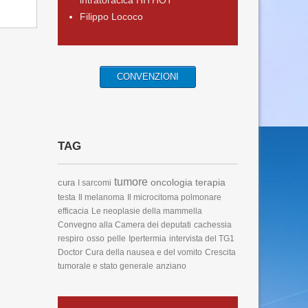
intratoracica HITHOT
Filippo Lococo
CONVENZIONI
TAG
tumore
oncologia
terapia
cura
I sarcomi
testa
Il melanoma
Il microcitoma polmonare
efficacia
Le neoplasie della mammella
Convegno alla Camera dei deputati
cachessia
respiro
osso
pelle
Ipertermia
intervista del TG1
Doctor
Cura della nausea e del vomito
Crescita
tumorale e stato generale
anziano