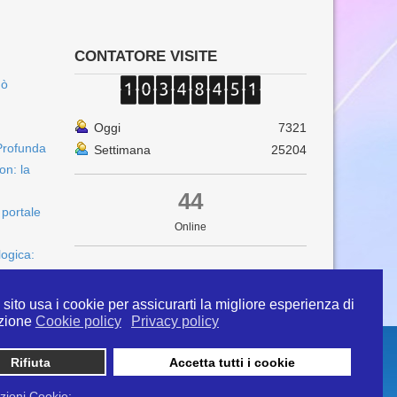
CONTATORE VISITE
uò
Oggi
7321
Profunda
Settimana
25204
on: la
44
 portale
Online
logica:
sito usa i cookie per assicurarti la migliore esperienza di
zione
Cookie policy
Privacy policy
Rifiuta
Accetta tutti i cookie
 info@ipertermiaitalia.it tel. 331/9584817 . Il
ito è diramato nel rispetto delle Linee Guida contenute
zioni Cookie: