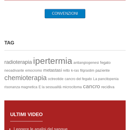
CONVENZIONI
TAG
ipertermia
radioterapia
fegato
antiangiogenesi
metastasi
paziente
neoadivante
emocromo
retto
k-ras
filgrastim
chemioterapia
octreotide
cancro del fegato
La pancitopenia
cancro
recidiva
risonanza magnetica
E la sessualità
microcitoma
ULTIMI VIDEO
Leggere le analisi del sangue