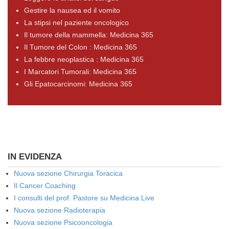
Gestire la nausea ed il vomito
La stipsi nel paziente oncologico
Il tumore della mammella: Medicina 365
Il Tumore del Colon : Medicina 365
La febbre neoplastica : Medicina 365
I Marcatori Tumorali: Medicina 365
Gli Epatocarcinomi: Medicina 365
IN EVIDENZA
Nuova sezione Chirurgia Toracica
Il Cancer Coaching
I consulti del prof. Pastore su Medicina Live
Nuova sezione Radioterapia
Nuova sezione Psicooncologia