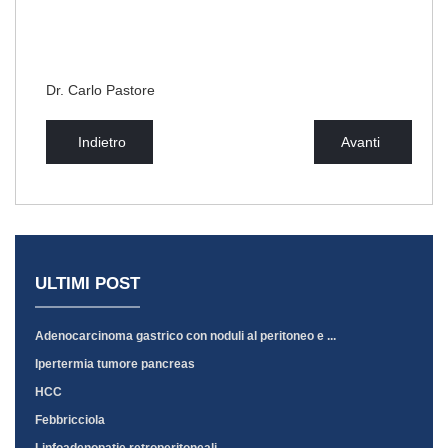
Dr. Carlo Pastore
Indietro
Avanti
ULTIMI POST
Adenocarcinoma gastrico con noduli al peritoneo e ...
Ipertermia tumore pancreas
HCC
Febbricciola
Linfoadenopatie retroperitoneali