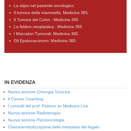
La stipsi nel paziente oncologico
Il tumore della mammella: Medicina 365
Il Tumore del Colon : Medicina 365
La febbre neoplastica : Medicina 365
I Marcatori Tumorali: Medicina 365
Gli Epatocarcinomi: Medicina 365
IN EVIDENZA
Nuova sezione Chirurgia Toracica
Il Cancer Coaching
I consulti del prof. Pastore su Medicina Live
Nuova sezione Radioterapia
Nuova sezione Psicooncologia
Chemioembolizzazione delle metastasi del fegato