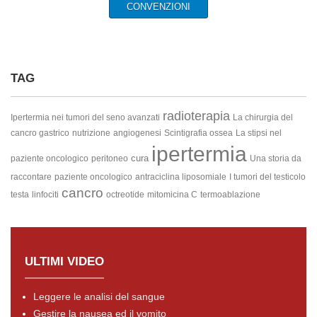
CONVENZIONI
TAG
radioterapia
Ipertermia nei tumori del seno avanzati
La chirurgia del
cancro gastrico
nutrizione
angiogenesi
Scintigrafia ossea
La stipsi nel
ipertermia
cura
paziente oncologico
peritoneo
Una storia da
raccontare
paziente oncologico
antraciclina liposomiale
I tumori del testicolo
cancro
testa
linfociti
octreotide
mitomicina C
termoablazione
ULTIMI VIDEO
Leggere le analisi del sangue
Gestire la nausea ed il vomito