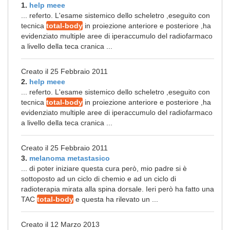
1.
help meee
... referto. L'esame sistemico dello scheletro ,eseguito con
tecnica
total-body
in proiezione anteriore e posteriore ,ha
evidenziato multiple aree di iperaccumulo del radiofarmaco
a livello della teca cranica ...
Creato il 25 Febbraio 2011
2.
help meee
... referto. L'esame sistemico dello scheletro ,eseguito con
tecnica
total-body
in proiezione anteriore e posteriore ,ha
evidenziato multiple aree di iperaccumulo del radiofarmaco
a livello della teca cranica ...
Creato il 25 Febbraio 2011
3.
melanoma metastasico
... di poter iniziare questa cura però, mio padre si è
sottoposto ad un ciclo di chemio e ad un ciclo di
radioterapia mirata alla spina dorsale. Ieri però ha fatto una
TAC
total-body
e questa ha rilevato un ...
Creato il 12 Marzo 2013