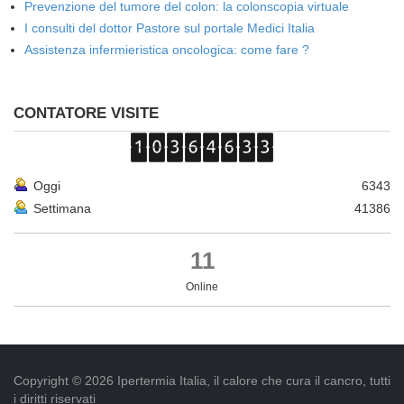
Prevenzione del tumore del colon: la colonscopia virtuale
I consulti del dottor Pastore sul portale Medici Italia
Assistenza infermieristica oncologica: come fare ?
CONTATORE VISITE
Oggi
6343
Settimana
41386
11
Online
Copyright © 2026 Ipertermia Italia, il calore che cura il cancro, tutti
i diritti riservati