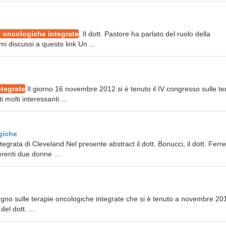
e oncologiche integrate
. Il dott. Pastore ha parlato del ruolo della
mi discussi a questo link Un ...
ntegrate
Il giorno 16 novembre 2012 si è tenuto il IV congresso sulle te
 molti interessanti ...
giche
egrata di Cleveland Nel presente abstract il dott. Bonucci, il dott. Ferr
erenti due donne ...
gno sulle terapie oncologiche integrate che si è tenuto a novembre 201
el dott. ...