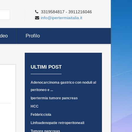
3319584817 - 3911216046
info@ipertermiaitalia.it
ideo
Profilo
ULTIMI POST
Adenocarcinoma gastrico con noduli al
peritoneo e ...
Ipertermia tumore pancreas
HCC
Febbricciola
Linfoadenopatie retroperitoneali
Tumore pancreas