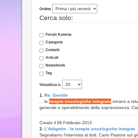
Ordine
Cerca solo:
Forum Kunena
Categorie
Contatti
Articoli
Newsfeeds
Tag
Visualizza n.
1.
Re: Gentile
... le
terapie oncologiche integrate
mirano a ridur
generale e sperabilmente della sopravvivenza. Cari 
Creato il 06 Febbraio 2013
2.
L'Adigetto : le terapie oncologiche integrat
Segnaliamo l'intervista al dott. Carlo Pastore sul g