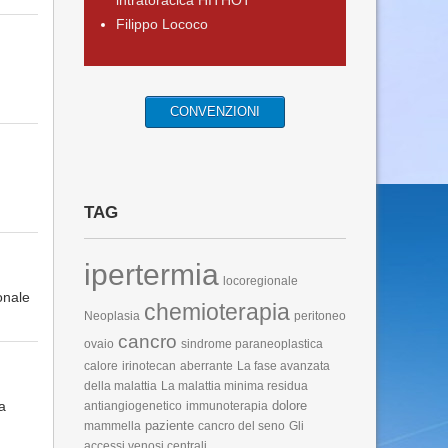
intratoracica HITHOT
Filippo Lococo
CONVENZIONI
TAG
ipertermia
locoregionale
onale
chemioterapia
Neoplasia
peritoneo
cancro
ovaio
sindrome paraneoplastica
calore
irinotecan
aberrante
La fase avanzata
della malattia
La malattia minima residua
a
dolore
antiangiogenetico
immunoterapia
paziente
mammella
cancro del seno
Gli
accessi venosi centrali