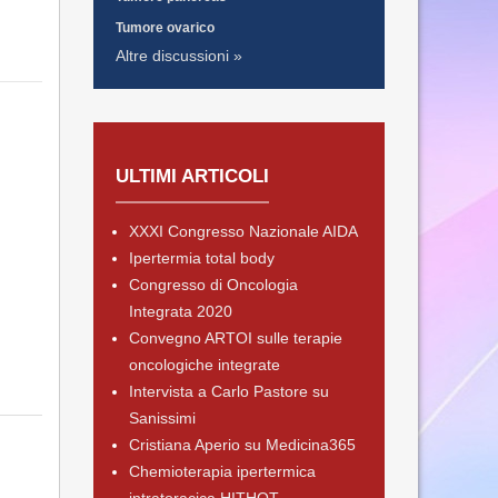
Tumore ovarico
Altre discussioni »
ULTIMI ARTICOLI
XXXI Congresso Nazionale AIDA
Ipertermia total body
Congresso di Oncologia
Integrata 2020
Convegno ARTOI sulle terapie
oncologiche integrate
Intervista a Carlo Pastore su
Sanissimi
Cristiana Aperio su Medicina365
Chemioterapia ipertermica