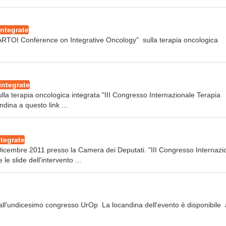
integrate
SS ARTOI Conference on Integrative Oncology" sulla terapia oncologica
integrate
sulla terapia oncologica integrata "III Congresso Internazionale Terapia
ndina a questo link ...
ntegrate
 Dicembre 2011 presso la Camera dei Deputati. "III Congresso Internazi
le slide dell'intervento ...
 all'undicesimo congresso UrOp La locandina dell'evento è disponibile 