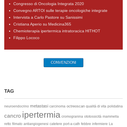
Congresso di Oncologia Integrata 2020
Convegno ARTOI sulle terapie oncologiche integrate
Intervista a Carlo Pastore su Sanissimi
Cristiana Aperio su Medicina365
Chemioterapia ipertermica intratoracica HITHOT
Filippo Lococo
CONVENZIONI
TAG
metastasi
octreoscan
neuroendocrino
carcinoma
qualità di vita
polidatina
ipertermia
cancro
cromogranina
ototossicità
mammella
retto
filmato
antiangiogenesi
catetere
port-a-cath
febbre
infermiere
La