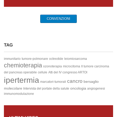
CONVENZIONI
TAG
immunitario
tumore-polmonare
octreotide
leiomiosarcoma
chemioterapia
ozonoterapia
microcitoma
Il tumore
carcinoma
del pancreas operabile
cellule
Atti del IV congresso ARTOI
ipertermia
cancro
bersaglio
marcatori-tumorali
molecolare
oncologia
Intervista del portale della salute
angiogenesi
immunomodulazione