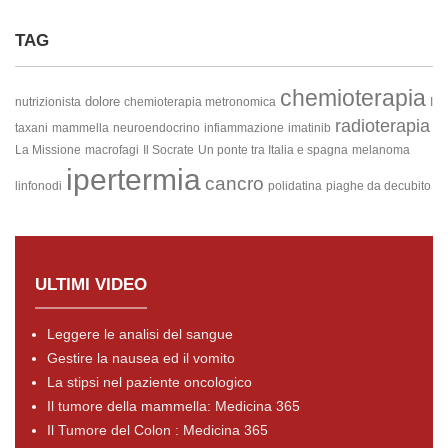
TAG
chemioterapia
dolore
nutrizionista
chemioterapia metronomica
I
radioterapia
taxani
mammella
neuroendocrino
infiammazione
imatinib
La Missione
macrofagi
Il Socrate
Un ponte tra Italia e spagna
melanoma
ipertermia
cancro
linfonodi
polidatina
piaghe da decubito
ULTIMI VIDEO
Leggere le analisi del sangue
Gestire la nausea ed il vomito
La stipsi nel paziente oncologico
Il tumore della mammella: Medicina 365
Il Tumore del Colon : Medicina 365