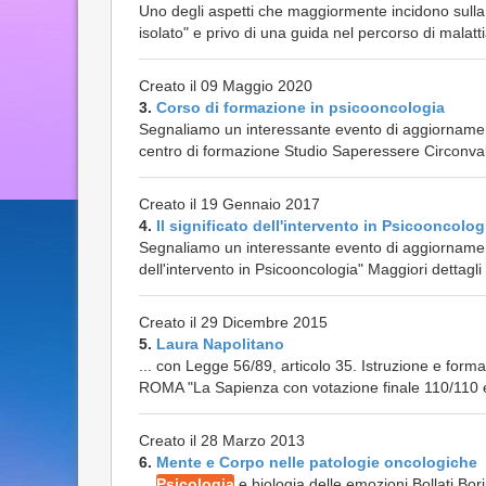
Uno degli aspetti che maggiormente incidono sulla q
isolato" e privo di una guida nel percorso di malatt
Creato il 09 Maggio 2020
3.
Corso di formazione in psicooncologia
Segnaliamo un interessante evento di aggiornament
centro di formazione Studio Saperessere Circonval
Creato il 19 Gennaio 2017
4.
Il significato dell'intervento in Psicooncolog
Segnaliamo un interessante evento di aggiornament
dell'intervento in Psicooncologia" Maggiori dettagli 
Creato il 29 Dicembre 2015
5.
Laura Napolitano
... con Legge 56/89, articolo 35. Istruzione e for
ROMA "La Sapienza con votazione finale 110/110 e
Creato il 28 Marzo 2013
6.
Mente e Corpo nelle patologie oncologiche
...
Psicologia
e biologia delle emozioni Bollati Bo