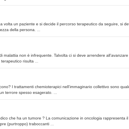
ma volta un paziente e si decide il percorso terapeutico da seguire, si d
rezza della persona. ...
i malattia non è infrequente. Talvolta ci si deve arrendere all’avanzare 
erapeutico risulta ...
ono? I trattamenti chemioterapici nell’immaginario collettivo sono qua
un terrore spesso esagerato. ...
e dico che ha un tumore ? La comunicazione in oncologia rappresenta i
pre (purtroppo) traboccanti ...