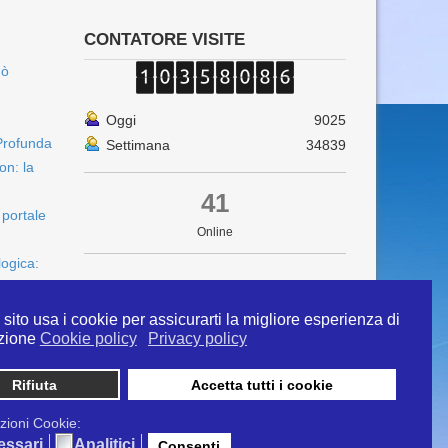
CONTATORE VISITE
uò
Oggi
9025
Profunda
Settimana
34839
on: la
41
 portale
Online
logica:
sito usa i cookie per assicurarti la migliore esperienza di
zione
Cookie policy
Privacy policy
Rifiuta
Accetta tutti i cookie
 info@ipertermiaitalia.it tel. 331/9584817 . Il
ito è diramato nel rispetto delle Linee Guida contenute
zioni Cookie:
tivi clinici" - Delibera n. 129/2007
essari
Analitici
Consenti