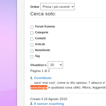
Ordine
Cerca solo:
Forum Kunena
Categorie
Contatti
Articoli
Newsfeeds
Tag
Visualizza n.
Pagina 1 di 2
1.
Contributo
... sara' mai cosi', come tu dici spesso, l' atta
psicologia
e qualsiasi cosa utile). Allora, leggendo
Creato il 16 Agosto 2010
2.
Il cancer coaching