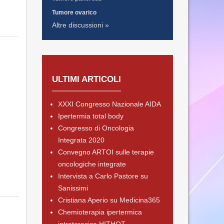
Tumore ovarico
Altre discussioni »
ULTIMI ARTICOLI
XXXI Congresso Nazionale AIDA
Ipertermia total body
Congresso di Oncologia
Integrata 2020
Convegno ARTOI sulle terapie
oncologiche integrate
Intervista a Carlo Pastore su
Sanissimi
Cristiana Aperio su Medicina365
Chemioterapia ipertermica