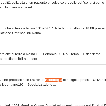
ualità della vita di un paziente oncologico è quello del "sentirsi come
ia. Un interessante ed ...
o che si terrà a Roma 18/02/2017 dalle h. 9.00 alle ore 18.00 presso i
lazione Ostiense, 80 Roma ...
i
o che si terrà a Roma il 21 Febbraio 2016 sul tema: "Il significato
sono disponibili a questo ...
mazione professionale Laurea in
Psicologia
conseguita presso l'Universit
 lode, anno1984. Specializzazione ...
ringhieri, 1995 Maurizio Cusani Perché mi ammalo proprio qui Edizioni 