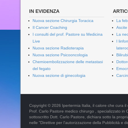
IN EVIDENZA
ARTICO
Nuova sezione Chirurgia Toracica
La feb
Il Cancer Coaching
Ascite
I consulti del prof. Pastore su Medicina
La nec
Live
I linf
Nuova sezione Radioterapia
lateroc
Nuova sezione Psicooncologia
Biliru
Chemioembolizzazione delle metastasi
Dottor
del fegato
Emocr
Nuova sezione di ginecologia
Carcin
Copyright © 2026 Ipertermia Italia, il calore che cura il can
Prof. Carlo Pastore medico chirurgo , specializzato in 
sottoscritto Dott. Carlo Pastore, dichiara sotto la pro
nelle "Direttive per l'autorizzazione della Pubblicità e d