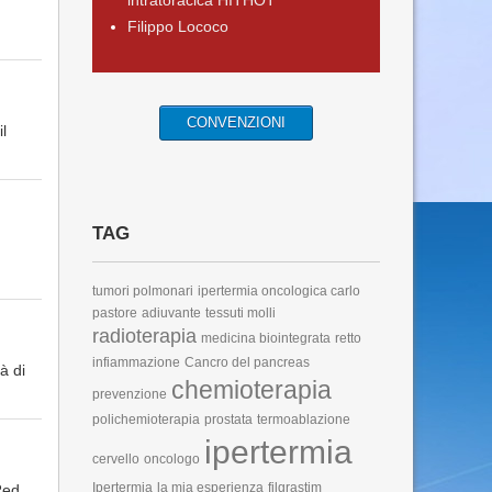
intratoracica HITHOT
Filippo Lococo
CONVENZIONI
l
TAG
tumori polmonari
ipertermia oncologica carlo
pastore
adiuvante
tessuti molli
radioterapia
medicina biointegrata
retto
infiammazione
Cancro del pancreas
à di
chemioterapia
prevenzione
polichemioterapia
prostata
termoablazione
ipertermia
cervello
oncologo
Ipertermia
la mia esperienza
filgrastim
Red,