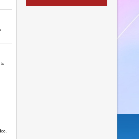
o
nto
ico.