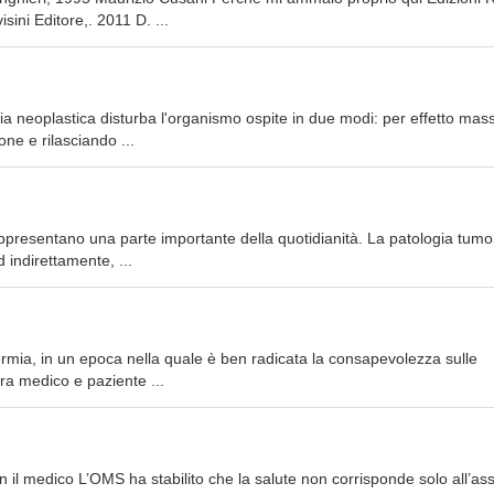
ini Editore,. 2011 D. ...
ogia neoplastica disturba l'organismo ospite in due modi: per effetto mas
one e rilasciando ...
rappresentano una parte importante della quotidianità. La patologia tumo
 indirettamente, ...
rtermia, in un epoca nella quale è ben radicata la consapevolezza sulle
tra medico e paziente ...
on il medico L’OMS ha stabilito che la salute non corrisponde solo all’a