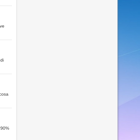
eve
di
lcosa
l 90%