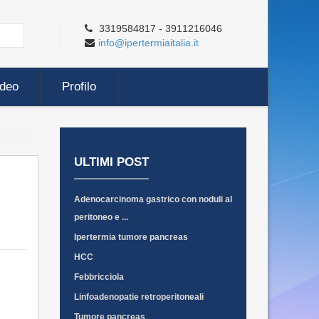
3319584817 - 3911216046
info@ipertermiaitalia.it
ideo
Profilo
ULTIMI POST
Adenocarcinoma gastrico con noduli al
peritoneo e ...
Ipertermia tumore pancreas
HCC
Febbricciola
Linfoadenopatie retroperitoneali
Tumore pancreas