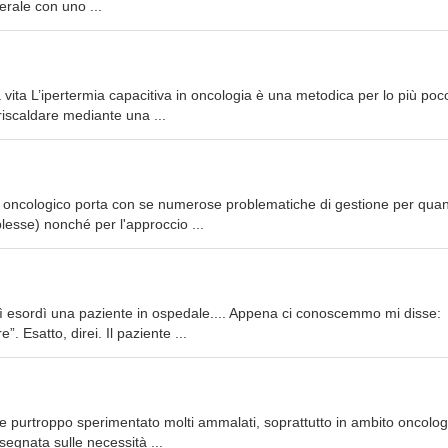
nerale con uno ...
 vita L’ipertermia capacitiva in oncologia è una metodica per lo più poc
 riscaldare mediante una ...
nte oncologico porta con se numerose problematiche di gestione per qua
lesse) nonché per l'approccio ...
sì esordì una paziente in ospedale.... Appena ci conoscemmo mi disse:
 Esatto, direi. Il paziente ...
he purtroppo sperimentato molti ammalati, soprattutto in ambito oncolog
segnata sulle necessità ...