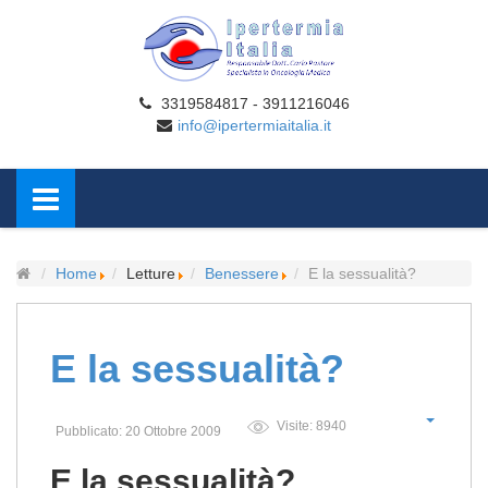
3319584817 - 3911216046
info@ipertermiaitalia.it
Home
Letture
Benessere
E la sessualità?
E la sessualità?
Visite: 8940
Pubblicato: 20 Ottobre 2009
E la sessualità?