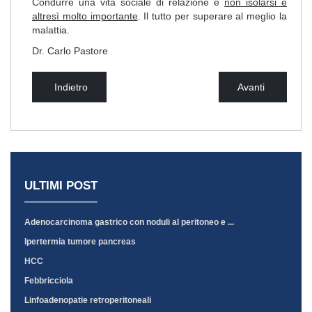
Condurre una vita sociale di relazione e
non isolarsi è
altresì molto importante
. Il tutto per superare al meglio la
malattia.
Dr. Carlo Pastore
Indietro
Avanti
ULTIMI POST
Adenocarcinoma gastrico con noduli al peritoneo e ...
Ipertermia tumore pancreas
HCC
Febbricciola
Linfoadenopatie retroperitoneali