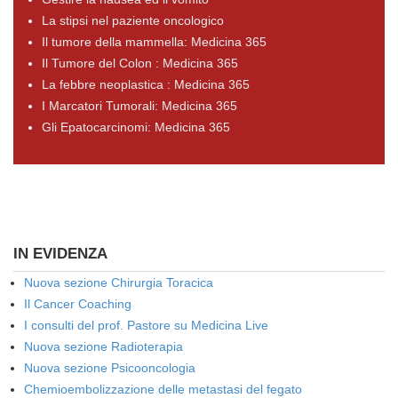
La stipsi nel paziente oncologico
Il tumore della mammella: Medicina 365
Il Tumore del Colon : Medicina 365
La febbre neoplastica : Medicina 365
I Marcatori Tumorali: Medicina 365
Gli Epatocarcinomi: Medicina 365
IN EVIDENZA
Nuova sezione Chirurgia Toracica
Il Cancer Coaching
I consulti del prof. Pastore su Medicina Live
Nuova sezione Radioterapia
Nuova sezione Psicooncologia
Chemioembolizzazione delle metastasi del fegato