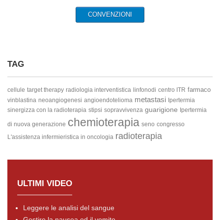
CONVENZIONI
TAG
farmaco
cellule
target therapy
radiologia interventistica
linfonodi
centro ITR
metastasi
vinblastina
neoangiogenesi
angioendotelioma
Ipertermia
guarigione
sinergizza con la radioterapia
stipsi
sopravvivenza
Ipertermia
chemioterapia
di nuova generazione
seno
congresso
radioterapia
L'assistenza infermieristica in oncologia
ULTIMI VIDEO
Leggere le analisi del sangue
Gestire la nausea ed il vomito