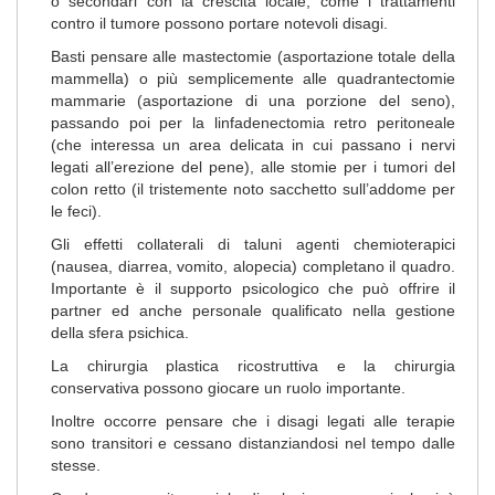
o secondari con la crescita locale, come i trattamenti
contro il tumore possono portare notevoli disagi.
Basti pensare alle mastectomie (asportazione totale della
mammella) o più semplicemente alle quadrantectomie
mammarie (asportazione di una porzione del seno),
passando poi per la linfadenectomia retro peritoneale
(che interessa un area delicata in cui passano i nervi
legati all’erezione del pene), alle stomie per i tumori del
colon retto (il tristemente noto sacchetto sull’addome per
le feci).
Gli effetti collaterali di taluni agenti chemioterapici
(nausea, diarrea, vomito, alopecia) completano il quadro.
Importante è il supporto psicologico che può offrire il
partner ed anche personale qualificato nella gestione
della sfera psichica.
La chirurgia plastica ricostruttiva e la chirurgia
conservativa possono giocare un ruolo importante.
Inoltre occorre pensare che i disagi legati alle terapie
sono transitori e cessano distanziandosi nel tempo dalle
stesse.