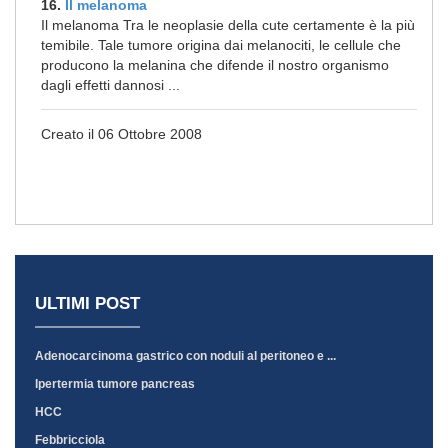
16.
Il melanoma
Il melanoma Tra le neoplasie della cute certamente è la più
temibile. Tale tumore origina dai melanociti, le cellule che
producono la melanina che difende il nostro organismo
dagli effetti dannosi ...
Creato il 06 Ottobre 2008
ULTIMI POST
Adenocarcinoma gastrico con noduli al peritoneo e ...
Ipertermia tumore pancreas
HCC
Febbricciola