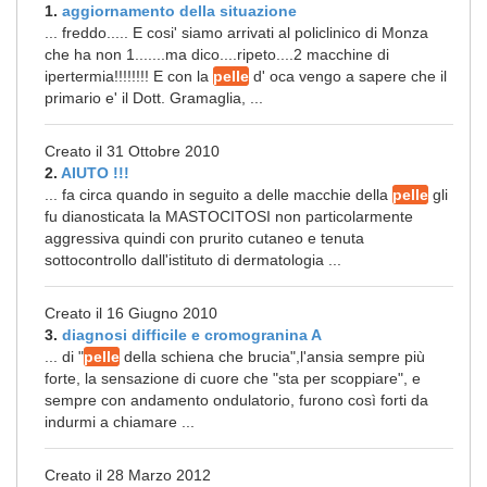
1.
aggiornamento della situazione
... freddo..... E cosi' siamo arrivati al policlinico di Monza
che ha non 1.......ma dico....ripeto....2 macchine di
ipertermia!!!!!!!! E con la
pelle
d' oca vengo a sapere che il
primario e' il Dott. Gramaglia, ...
Creato il 31 Ottobre 2010
2.
AIUTO !!!
... fa circa quando in seguito a delle macchie della
pelle
gli
fu dianosticata la MASTOCITOSI non particolarmente
aggressiva quindi con prurito cutaneo e tenuta
sottocontrollo dall'istituto di dermatologia ...
Creato il 16 Giugno 2010
3.
diagnosi difficile e cromogranina A
... di "
pelle
della schiena che brucia",l'ansia sempre più
forte, la sensazione di cuore che "sta per scoppiare", e
sempre con andamento ondulatorio, furono così forti da
indurmi a chiamare ...
Creato il 28 Marzo 2012