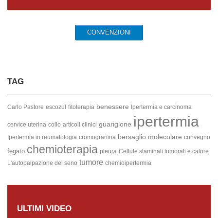
CONVENZIONI
TAG
benessere
Carlo Pastore
escozul
fitoterapia
Ipertermia e carcinoma
ipertermia
guarigione
cervice uterina
collo
articoli clinici
bersaglio molecolare
Ipertermia in reumatologia
cromogranina
convegno
chemioterapia
fegato
pleura
Cellule staminali tumorali e calore
tumore
L'autopalpazione del seno
chemioipertermia
ULTIMI VIDEO