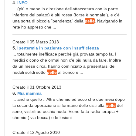
4.
INFO
... (più o meno in direzione dell'attaccatura con la parte
inferiore del palato) è più rossa (forse è normale!), e c'è
una sorta di piccola "pendenza" della
pelle
. Navigando in
rete ho appreso che ...
Creato il 05 Marzo 2013
5.
Ipertermia in paziente con insufficienza
... totalmente inefficace perchè già provata tempo fa. I
medici dicono che ormai non c'è più nulla da fare. Inoltre
da un mese circa, hanno cominciato a presentarsi dei
noduli solidi sotto
pelle
al tronco e ...
Creato il 01 Ottobre 2013
6.
Mia mamma
... anche quello .. Altre chemio ed ecco che due mesi dopo
la seconda operazione si formano delle cisti alla
pelle
del
seno, visibili ad occhio nudo. Viene fatta radio terapia +
chemio ( via bocca) e le lesioni ...
Creato il 12 Agosto 2010