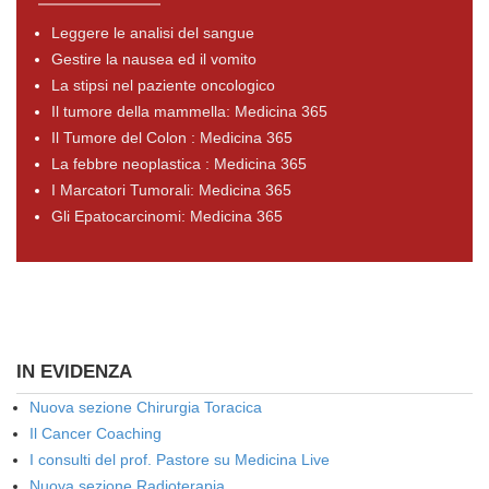
Leggere le analisi del sangue
Gestire la nausea ed il vomito
La stipsi nel paziente oncologico
Il tumore della mammella: Medicina 365
Il Tumore del Colon : Medicina 365
La febbre neoplastica : Medicina 365
I Marcatori Tumorali: Medicina 365
Gli Epatocarcinomi: Medicina 365
IN EVIDENZA
Nuova sezione Chirurgia Toracica
Il Cancer Coaching
I consulti del prof. Pastore su Medicina Live
Nuova sezione Radioterapia