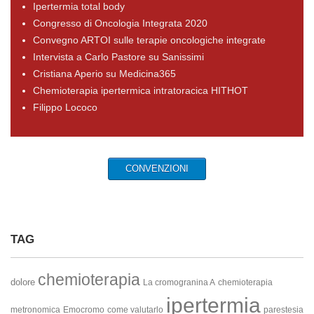
Ipertermia total body
Congresso di Oncologia Integrata 2020
Convegno ARTOI sulle terapie oncologiche integrate
Intervista a Carlo Pastore su Sanissimi
Cristiana Aperio su Medicina365
Chemioterapia ipertermica intratoracica HITHOT
Filippo Lococo
CONVENZIONI
TAG
chemioterapia
dolore
La cromogranina A
chemioterapia
ipertermia
metronomica
Emocromo
come valutarlo
parestesia