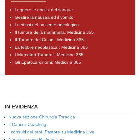
Leggere le analisi del sangue
Gestire la nausea ed il vomito
La stipsi nel paziente oncologico
Il tumore della mammella: Medicina 365
Il Tumore del Colon : Medicina 365
La febbre neoplastica : Medicina 365
I Marcatori Tumorali: Medicina 365
Gli Epatocarcinomi: Medicina 365
IN EVIDENZA
Nuova sezione Chirurgia Toracica
Il Cancer Coaching
I consulti del prof. Pastore su Medicina Live
Nuova sezione Radioterapia