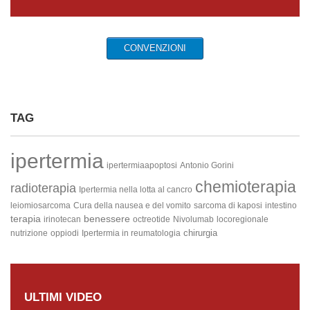
CONVENZIONI
TAG
ipertermia
ipertermiaapoptosi
Antonio Gorini
chemioterapia
radioterapia
Ipertermia nella lotta al cancro
leiomiosarcoma
Cura della nausea e del vomito
sarcoma di kaposi
intestino
terapia
benessere
irinotecan
octreotide
Nivolumab
locoregionale
chirurgia
nutrizione
oppiodi
Ipertermia in reumatologia
ULTIMI VIDEO