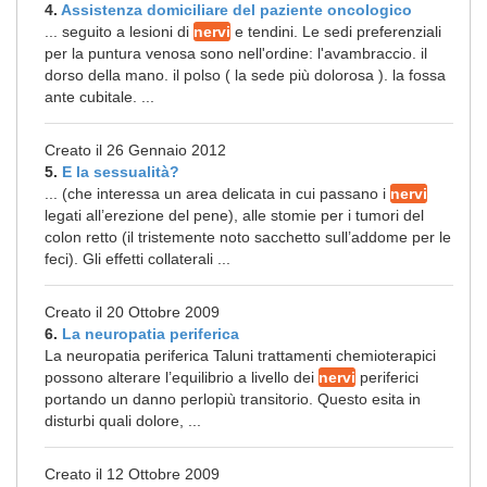
4.
Assistenza domiciliare del paziente oncologico
... seguito a lesioni di
nervi
e tendini. Le sedi preferenziali
per la puntura venosa sono nell'ordine: l'avambraccio. il
dorso della mano. il polso ( la sede più dolorosa ). la fossa
ante cubitale. ...
Creato il 26 Gennaio 2012
5.
E la sessualità?
... (che interessa un area delicata in cui passano i
nervi
legati all’erezione del pene), alle stomie per i tumori del
colon retto (il tristemente noto sacchetto sull’addome per le
feci). Gli effetti collaterali ...
Creato il 20 Ottobre 2009
6.
La neuropatia periferica
La neuropatia periferica Taluni trattamenti chemioterapici
possono alterare l’equilibrio a livello dei
nervi
periferici
portando un danno perlopiù transitorio. Questo esita in
disturbi quali dolore, ...
Creato il 12 Ottobre 2009