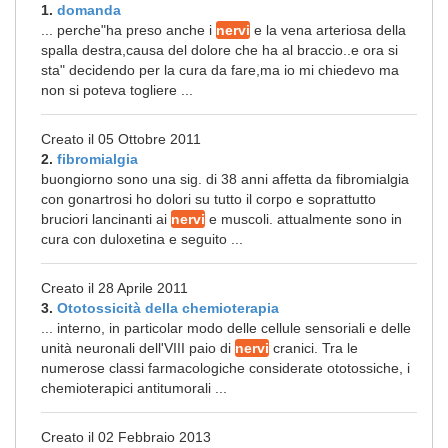
1.
domanda
... perche"ha preso anche i
nervi
e la vena arteriosa della
spalla destra,causa del dolore che ha al braccio..e ora si
sta" decidendo per la cura da fare,ma io mi chiedevo ma
non si poteva togliere ...
Creato il 05 Ottobre 2011
2.
fibromialgia
buongiorno sono una sig. di 38 anni affetta da fibromialgia
con gonartrosi ho dolori su tutto il corpo e soprattutto
bruciori lancinanti ai
nervi
e muscoli. attualmente sono in
cura con duloxetina e seguito ...
Creato il 28 Aprile 2011
3.
Ototossicità della chemioterapia
... interno, in particolar modo delle cellule sensoriali e delle
unità neuronali dell'VIII paio di
nervi
cranici. Tra le
numerose classi farmacologiche considerate ototossiche, i
chemioterapici antitumorali ...
Creato il 02 Febbraio 2013