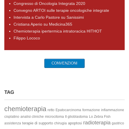
Congresso di Oncologia Integrata 2020
Convegno ARTOI sulle terapie oncologiche integrate
Intervista a Carlo Pastore su Sanissimi
Cristiana Aperio su Medicina365
Chemioterapia ipertermica intratoracica HITHOT
Filippo Lococo
CONVENZIONI
TAG
chemioterapia
retto
Epatocarcinoma
formazione
infiammazione
cisplatino
analisi cliniche
microcitoma
Il glioblastoma
Lo Zebra Fish
radioterapia
terapie di supporto
apoptosi
assistenza
chirugia
gastrico