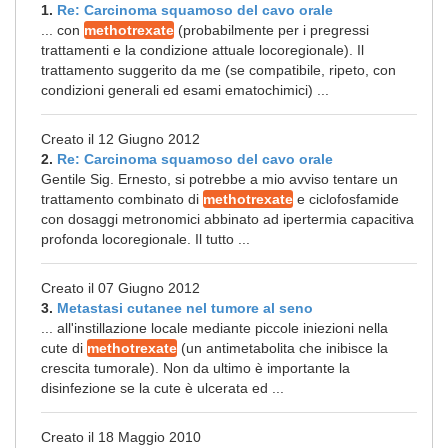
1.
Re: Carcinoma squamoso del cavo orale
... con
methotrexate
(probabilmente per i pregressi
trattamenti e la condizione attuale locoregionale). Il
trattamento suggerito da me (se compatibile, ripeto, con
condizioni generali ed esami ematochimici) ...
Creato il 12 Giugno 2012
2.
Re: Carcinoma squamoso del cavo orale
Gentile Sig. Ernesto, si potrebbe a mio avviso tentare un
trattamento combinato di
methotrexate
e ciclofosfamide
con dosaggi metronomici abbinato ad ipertermia capacitiva
profonda locoregionale. Il tutto ...
Creato il 07 Giugno 2012
3.
Metastasi cutanee nel tumore al seno
... all'instillazione locale mediante piccole iniezioni nella
cute di
methotrexate
(un antimetabolita che inibisce la
crescita tumorale). Non da ultimo è importante la
disinfezione se la cute è ulcerata ed ...
Creato il 18 Maggio 2010