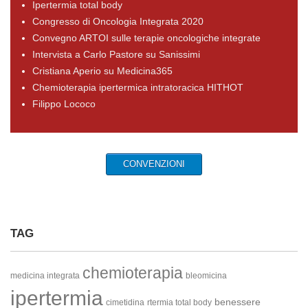
Ipertermia total body
Congresso di Oncologia Integrata 2020
Convegno ARTOI sulle terapie oncologiche integrate
Intervista a Carlo Pastore su Sanissimi
Cristiana Aperio su Medicina365
Chemioterapia ipertermica intratoracica HITHOT
Filippo Lococo
CONVENZIONI
TAG
chemioterapia
medicina integrata
bleomicina
ipertermia
benessere
cimetidina
rtermia total body