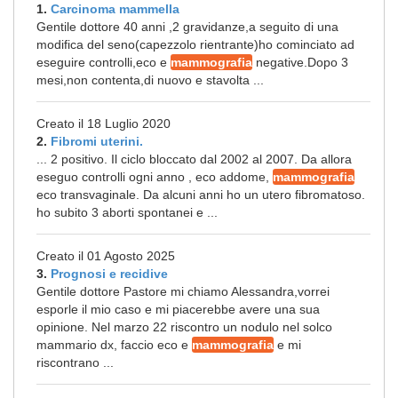
1.
Carcinoma mammella
Gentile dottore 40 anni ,2 gravidanze,a seguito di una
modifica del seno(capezzolo rientrante)ho cominciato ad
eseguire controlli,eco e
mammografia
negative.Dopo 3
mesi,non contenta,di nuovo e stavolta ...
Creato il 18 Luglio 2020
2.
Fibromi uterini.
... 2 positivo. Il ciclo bloccato dal 2002 al 2007. Da allora
eseguo controlli ogni anno , eco addome,
mammografia
eco transvaginale. Da alcuni anni ho un utero fibromatoso.
ho subito 3 aborti spontanei e ...
Creato il 01 Agosto 2025
3.
Prognosi e recidive
Gentile dottore Pastore mi chiamo Alessandra,vorrei
esporle il mio caso e mi piacerebbe avere una sua
opinione. Nel marzo 22 riscontro un nodulo nel solco
mammario dx, faccio eco e
mammografia
e mi
riscontrano ...