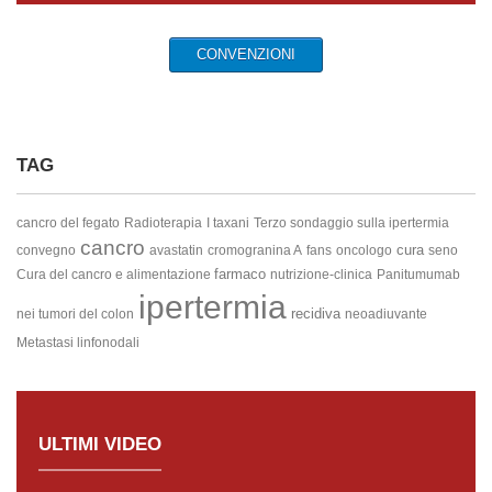
CONVENZIONI
TAG
cancro del fegato
Radioterapia
I taxani
Terzo sondaggio sulla ipertermia
cancro
cura
convegno
avastatin
cromogranina A
fans
oncologo
seno
farmaco
Cura del cancro e alimentazione
nutrizione-clinica
Panitumumab
ipertermia
recidiva
nei tumori del colon
neoadiuvante
Metastasi linfonodali
ULTIMI VIDEO