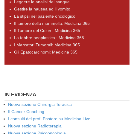
Leggere le analisi del sangue
Gestire la nausea ed il vomito
La stipsi nel paziente oncologico
Il tumore della mammella: Medicina 365
Il Tumore del Colon : Medicina 365
La febbre neoplastica : Medicina 365
I Marcatori Tumorali: Medicina 365
Gli Epatocarcinomi: Medicina 365
IN EVIDENZA
Nuova sezione Chirurgia Toracica
Il Cancer Coaching
I consulti del prof. Pastore su Medicina Live
Nuova sezione Radioterapia
Nuova sezione Psicooncologia