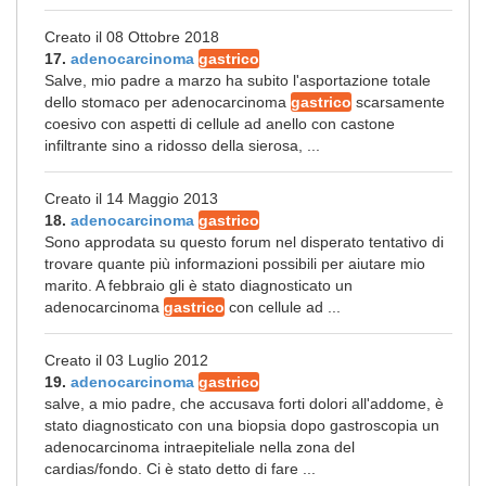
Creato il 08 Ottobre 2018
17.
adenocarcinoma
gastrico
Salve, mio padre a marzo ha subito l'asportazione totale
dello stomaco per adenocarcinoma
gastrico
scarsamente
coesivo con aspetti di cellule ad anello con castone
infiltrante sino a ridosso della sierosa, ...
Creato il 14 Maggio 2013
18.
adenocarcinoma
gastrico
Sono approdata su questo forum nel disperato tentativo di
trovare quante più informazioni possibili per aiutare mio
marito. A febbraio gli è stato diagnosticato un
adenocarcinoma
gastrico
con cellule ad ...
Creato il 03 Luglio 2012
19.
adenocarcinoma
gastrico
salve, a mio padre, che accusava forti dolori all'addome, è
stato diagnosticato con una biopsia dopo gastroscopia un
adenocarcinoma intraepiteliale nella zona del
cardias/fondo. Ci è stato detto di fare ...