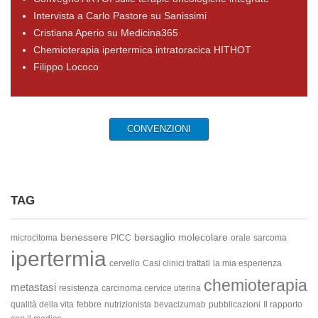
Intervista a Carlo Pastore su Sanissimi
Cristiana Aperio su Medicina365
Chemioterapia ipertermica intratoracica HITHOT
Filippo Lococo
CONVENZIONI
TAG
benessere
bersaglio molecolare
microcitoma
PICC
orale
sarcoma
ipertermia
cervello
Casi clinici trattati
la mia esperienza
chemioterapia
metastasi
resistenza
carcinoma cervice uterina
qualità della vita
febbre
nutrizionista
bevacizumab
pubblicazioni
Il rapporto