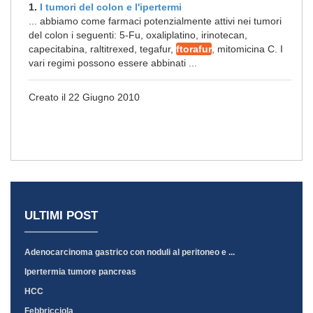
1.
I tumori del colon e l'ipertermi
... abbiamo come farmaci potenzialmente attivi nei tumori
del colon i seguenti: 5-Fu, oxaliplatino, irinotecan,
capecitabina, raltitrexed, tegafur,
ftorafur
, mitomicina C. I
vari regimi possono essere abbinati ...
Creato il 22 Giugno 2010
ULTIMI POST
Adenocarcinoma gastrico con noduli al peritoneo e ...
Ipertermia tumore pancreas
HCC
Febbricciola