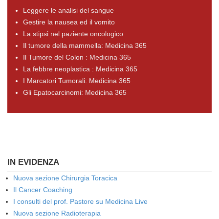
Leggere le analisi del sangue
Gestire la nausea ed il vomito
La stipsi nel paziente oncologico
Il tumore della mammella: Medicina 365
Il Tumore del Colon : Medicina 365
La febbre neoplastica : Medicina 365
I Marcatori Tumorali: Medicina 365
Gli Epatocarcinomi: Medicina 365
IN EVIDENZA
Nuova sezione Chirurgia Toracica
Il Cancer Coaching
I consulti del prof. Pastore su Medicina Live
Nuova sezione Radioterapia