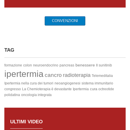
CONVENZIONI
TAG
benessere
formazione
colon
neuroendocrino
pancreas
Il sunitinib
ipertermia
cancro
radioterapia
Telemeditalia
Ipertermia nella cura dei tumori
neoangiogenesi
sistema immunitario
cura
congresso
La Chemioterapia è devastante
Ipertermia
octreotide
polidatina
oncologia integrata
ULTIMI VIDEO