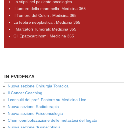
La stipsi nel paziente oncologico
Il tumore della mammella: Medicina 365
Il Tumore del Colon : Medicina 365
La febbre neoplastica : Medicina 365
I Marcatori Tumorali: Medicina 365
Gli Epatocarcinomi: Medicina 365
IN EVIDENZA
Nuova sezione Chirurgia Toracica
Il Cancer Coaching
I consulti del prof. Pastore su Medicina Live
Nuova sezione Radioterapia
Nuova sezione Psicooncologia
Chemioembolizzazione delle metastasi del fegato
Nuova sezione di ginecologia