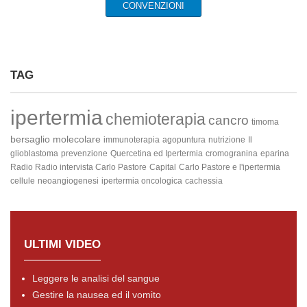
CONVENZIONI
TAG
ipertermia
chemioterapia
cancro
timoma
bersaglio molecolare
immunoterapia
agopuntura
nutrizione
Il
glioblastoma
prevenzione
Quercetina ed Ipertermia
cromogranina
eparina
Radio Radio intervista Carlo Pastore
Capital
Carlo Pastore e l'ipertermia
cellule
neoangiogenesi
ipertermia oncologica
cachessia
ULTIMI VIDEO
Leggere le analisi del sangue
Gestire la nausea ed il vomito