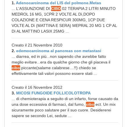
1.
Adenocarcinoma del LIS del polmone.Metas
... L'ASSUNZIONE DI
CIBO
02 TERAPIA 2 LITRI MINUTO
MEDROL 16 MG, 1CPR 2 VOLTE AL Dì,DOPO
COLAZIONE E CENA RESPICUR 300MG, 1CP DUE
VOLTE AL Dì (MATTINA E SERA) MEPRAL 20 MG 1 CP AL
Dì AL MATTINO LASIX 25MG ...
Creato il 21 Novembre 2010
2.
edemocarcinoma al pancreas con metastasi
... diarrea, ed in più...non sapendo che avrebbe fatto
meglio evitare...era da qualche giorno che gli piaceva il
cibo
piccante(salame calabrese....!!) chiedo se
effettivamente tali valori possono essere stati ...
Creato il 16 Novembre 2012
3.
MICOSI FUNGOIDE FOLLICOLOTROPA
... di chemioterapia a seguito di un infarto, forse causato da
una dose eccessiva di farmaci, dal fumo,
cibo
ect. Un mix
sicuramente poco salutare per il suo cuore. Desidererei
sapere se secondo Lei, sedute ...