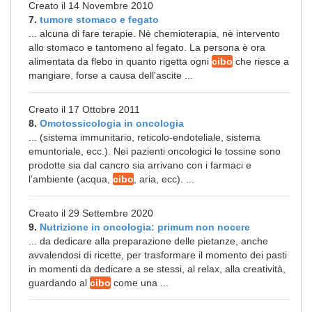
Creato il 14 Novembre 2010
7.
tumore stomaco e fegato
... alcuna di fare terapie. Nè chemioterapia, nè intervento
allo stomaco e tantomeno al fegato. La persona è ora
alimentata da flebo in quanto rigetta ogni
cibo
che riesce a
mangiare, forse a causa dell'ascite ...
Creato il 17 Ottobre 2011
8.
Omotossicologia in oncologia
... (sistema immunitario, reticolo-endoteliale, sistema
emuntoriale, ecc.). Nei pazienti oncologici le tossine sono
prodotte sia dal cancro sia arrivano con i farmaci e
l’ambiente (acqua,
cibo
, aria, ecc). ...
Creato il 29 Settembre 2020
9.
Nutrizione in oncologia: primum non nocere
... da dedicare alla preparazione delle pietanze, anche
avvalendosi di ricette, per trasformare il momento dei pasti
in momenti da dedicare a se stessi, al relax, alla creatività,
guardando al
cibo
come una ...