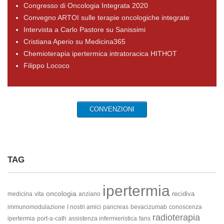
Congresso di Oncologia Integrata 2020
Convegno ARTOI sulle terapie oncologiche integrate
Intervista a Carlo Pastore su Sanissimi
Cristiana Aperio su Medicina365
Chemioterapia ipertermica intratoracica HITHOT
Filippo Lococo
CONVENZIONI
TAG
ipertermia
oncologia
recidiva
medicina
vita
anziano
immunomodulazione
I nostri amici
pancreas
bevacizumab
conoscenza
radioterapia
ipertermia
port-a-cath
assistenza infermieristica
fans