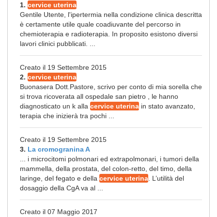
1.
cervice uterina
Gentile Utente, l'ipertermia nella condizione clinica descritta
è certamente utile quale coadiuvante del percorso in
chemioterapia e radioterapia. In proposito esistono diversi
lavori clinici pubblicati. ...
Creato il 19 Settembre 2015
2.
cervice uterina
Buonasera Dott.Pastore, scrivo per conto di mia sorella che
si trova ricoverata all ospedale san pietro , le hanno
diagnosticato un k alla
cervice uterina
in stato avanzato,
terapia che inizierà tra pochi ...
Creato il 19 Settembre 2015
3.
La cromogranina A
... i microcitomi polmonari ed extrapolmonari, i tumori della
mammella, della prostata, del colon-retto, del timo, della
laringe, del fegato e della
cervice uterina
. L’utilità del
dosaggio della CgA va al ...
Creato il 07 Maggio 2017