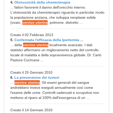
4.
Ototossicità della chemioterapia
... fattori favorenti il danno dell'orecchio interno.
L'ototossicità da chemioterapici riguarda in particolar modo
la popolazione anziana, che sviluppa neoplasie solide
(ovaio,
cervice uterina
, polmone, distretto ...
Creato il 02 Febbraio 2013
5.
Confermata l'efficacia della Ipertermia ...
... della
cervice uterina
localmente avanzato. I dati
statistici affermano un miglioramento netto del controllo
locale di malattia e della sopravvivenza globale. Dr. Carlo
Pastore Cochrane ...
Creato il 25 Gennaio 2010
6.
La prevenzione dei tumori
...
cervice uterina
. Gli esami generali del sangue
andrebbero invece eseguiti annualmente così come
l'esame delle urine. Controlli cadenzati e scrupolosi non
mettono al riparo al 100% dall'insorgenza di un ...
Creato il 14 Gennaio 2010