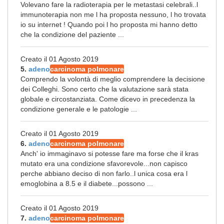
Volevano fare la radioterapia per le metastasi celebrali..l
immunoterapia non me l ha proposta nessuno, l ho trovata
io su internet ! Quando poi l ho proposta mi hanno detto
che la condizione del paziente ...
Creato il 01 Agosto 2019
5.
adeno
carcinoma polmonare
Comprendo la volontà di meglio comprendere la decisione
dei Colleghi. Sono certo che la valutazione sarà stata
globale e circostanziata. Come dicevo in precedenza la
condizione generale e le patologie ...
Creato il 01 Agosto 2019
6.
adeno
carcinoma polmonare
Anch' io immaginavo si potesse fare ma forse che il kras
mutato era una condizione sfavorevole...non capisco
perche abbiano deciso di non farlo..l unica cosa era l
emoglobina a 8.5 e il diabete...possono ...
Creato il 01 Agosto 2019
7.
adeno
carcinoma polmonare