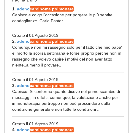
Pagina 1 di 3
1.
adeno
carcinoma polmonare
Capisco e colgo l'occasione per porgere le più sentite
condoglianze. Carlo Pastor
Creato il 01 Agosto 2019
2.
adeno
carcinoma polmonare
Comunque non mi rassegno solo per il fatto che mio papa'
e' morto la scorsa settimana e forse proprio perche non mi
rassegno che volevo capire i motivi del non aver fatto
niente..almeno il provare..
Creato il 01 Agosto 2019
3.
adeno
carcinoma polmonare
Capisco. Si conferma quanto dicevo nel primo scambio di
messaggi; in effetti, comunque, la valutazione anche per
immunoterapia purtroppo non può prescindere dalla
condizione generale e non tutte le condizioni ...
Creato il 01 Agosto 2019
4.
adeno
carcinoma polmonare