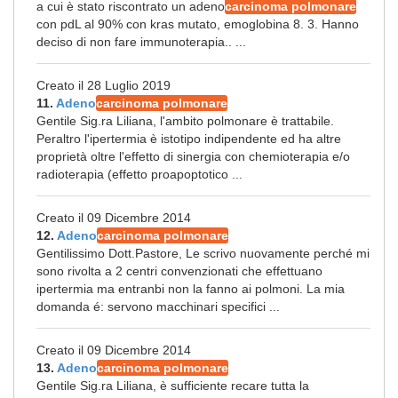
a cui è stato riscontrato un adeno
carcinoma polmonare
con pdL al 90% con kras mutato, emoglobina 8. 3. Hanno
deciso di non fare immunoterapia.. ...
Creato il 28 Luglio 2019
11.
Adeno
carcinoma polmonare
Gentile Sig.ra Liliana, l'ambito polmonare è trattabile.
Peraltro l'ipertermia è istotipo indipendente ed ha altre
proprietà oltre l'effetto di sinergia con chemioterapia e/o
radioterapia (effetto proapoptotico ...
Creato il 09 Dicembre 2014
12.
Adeno
carcinoma polmonare
Gentilissimo Dott.Pastore, Le scrivo nuovamente perché mi
sono rivolta a 2 centri convenzionati che effettuano
ipertermia ma entranbi non la fanno ai polmoni. La mia
domanda é: servono macchinari specifici ...
Creato il 09 Dicembre 2014
13.
Adeno
carcinoma polmonare
Gentile Sig.ra Liliana, è sufficiente recare tutta la