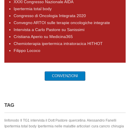
XXXI Congresso Nazionale AIDA
Ipertermia total body
Congresso di Oncologia Integrata 2020
Convegno ARTOI sulle terapie oncologiche integrate
Intervista a Carlo Pastore su Sanissimi
Cristiana Aperio su Medicina365
Chemioterapia ipertermica intratoracica HITHOT
Filippo Lococo
CONVENZIONI
TAG
linfonodo
Il TG1 intervista il Dott Pastore
quercetina
Alessandro Fanelli
Ipertermia total body
Ipertermia nelle malattie articolari
cura cancro
chirugia