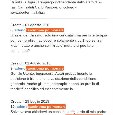
Di nulla, si figuri. L'impiego indipendente dallo stato di k-
ras. Cari saluti Carlo Pastore, oncologo -
www.ipertermiaitalia.i
Creato il 01 Agosto 2019
8.
adeno
carcinoma polmonare
Grazie..gentilissimo..solo una curiosita'..ma per fare terapia
con pembrolizumab occorre solamente il pdl1>50 senza
kras mutato o anche se il kras e' mutato si puo fare
comunque?
Creato il 01 Agosto 2019
9.
adeno
carcinoma polmonare
Gentile Utente, buonasera. Assai probabilmente la
decisione è frutto di una valutazione della condizione
generale. Anche gli immunoterapici hanno un profilo di
tossicità specifico ed evidentemente la ...
Creato il 29 Luglio 2019
10.
adeno
carcinoma polmonare
Salve volevo chiedervi un consulto al riguardo di mio padre