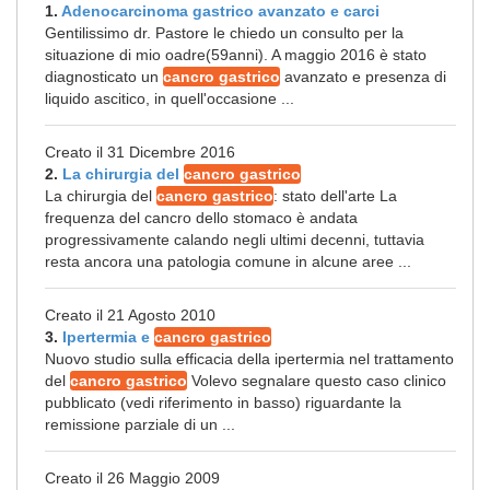
1.
Adenocarcinoma gastrico avanzato e carci
Gentilissimo dr. Pastore le chiedo un consulto per la
situazione di mio oadre(59anni). A maggio 2016 è stato
diagnosticato un
cancro gastrico
avanzato e presenza di
liquido ascitico, in quell'occasione ...
Creato il 31 Dicembre 2016
2.
La chirurgia del
cancro gastrico
La chirurgia del
cancro gastrico
: stato dell'arte La
frequenza del cancro dello stomaco è andata
progressivamente calando negli ultimi decenni, tuttavia
resta ancora una patologia comune in alcune aree ...
Creato il 21 Agosto 2010
3.
Ipertermia e
cancro gastrico
Nuovo studio sulla efficacia della ipertermia nel trattamento
del
cancro gastrico
Volevo segnalare questo caso clinico
pubblicato (vedi riferimento in basso) riguardante la
remissione parziale di un ...
Creato il 26 Maggio 2009