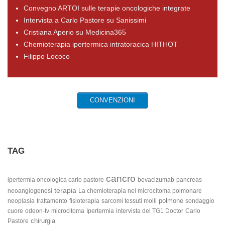
Convegno ARTOI sulle terapie oncologiche integrate
Intervista a Carlo Pastore su Sanissimi
Cristiana Aperio su Medicina365
Chemioterapia ipertermica intratoracica HITHOT
Filippo Lococo
CONVENZIONI
TAG
cancro
ipertermia oncologica carlo pastore
bevacizumab
pancreas
terapia
neoangiogenesi
La chemioterapia nel microcitoma polmonare
polmone
neoplasia
trattamento
fisioterapia
sarcomi tessuti molli
sondaggio
cuore
odeon-tv
microcitoma
Ipertermia
intervista del TG1 Doctor
Carlo
chirurgia
Pastore