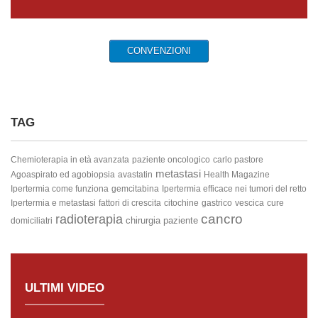
CONVENZIONI
TAG
Chemioterapia in età avanzata
paziente oncologico
carlo pastore
metastasi
Agoaspirato ed agobiopsia
avastatin
Health Magazine
Ipertermia come funziona
gemcitabina
Ipertermia efficace nei tumori del retto
Ipertermia e metastasi
fattori di crescita
citochine
gastrico
vescica
cure
cancro
radioterapia
chirurgia
paziente
domiciliatri
ULTIMI VIDEO