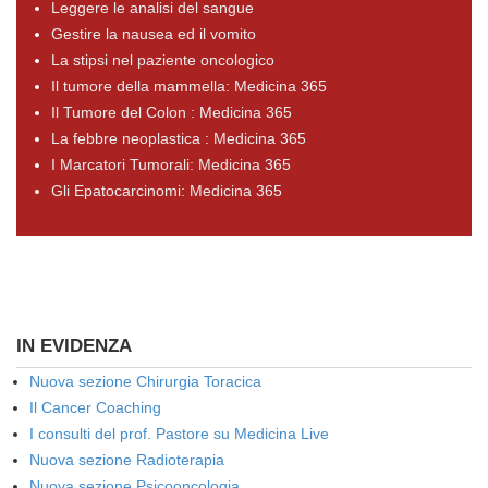
Leggere le analisi del sangue
Gestire la nausea ed il vomito
La stipsi nel paziente oncologico
Il tumore della mammella: Medicina 365
Il Tumore del Colon : Medicina 365
La febbre neoplastica : Medicina 365
I Marcatori Tumorali: Medicina 365
Gli Epatocarcinomi: Medicina 365
IN EVIDENZA
Nuova sezione Chirurgia Toracica
Il Cancer Coaching
I consulti del prof. Pastore su Medicina Live
Nuova sezione Radioterapia
Nuova sezione Psicooncologia