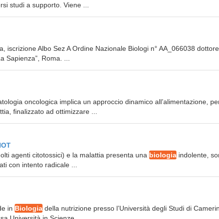
si studi a supporto. Viene ...
sta, iscrizione Albo Sez A Ordine Nazionale Biologi n° AA_066038 dottore
La Sapienza”, Roma. ...
patologia oncologica implica un approccio dinamico all’alimentazione, pe
ia, finalizzato ad ottimizzare ...
THOT
lti agenti citotossici) e la malattia presenta una
biologia
indolente, s
ti con intento radicale ...
de in
Biologia
della nutrizione presso l’Università degli Studi di Cameri
a Università in Scienze ...