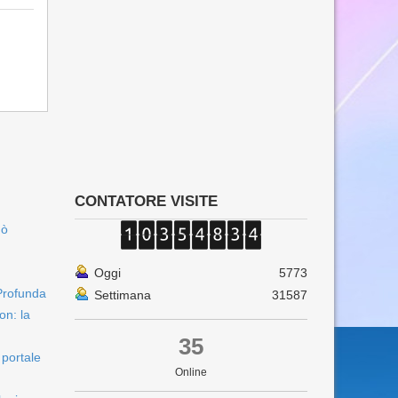
CONTATORE VISITE
uò
Oggi
5773
Profunda
Settimana
31587
on: la
35
 portale
Online