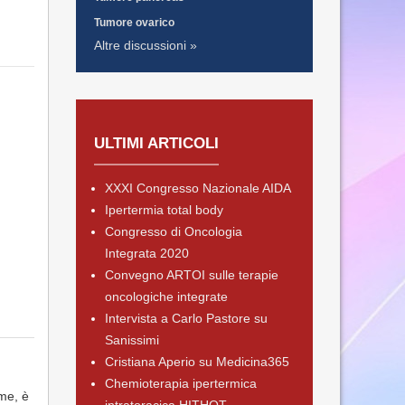
Tumore ovarico
Altre discussioni »
ULTIMI ARTICOLI
XXXI Congresso Nazionale AIDA
Ipertermia total body
Congresso di Oncologia
Integrata 2020
Convegno ARTOI sulle terapie
oncologiche integrate
Intervista a Carlo Pastore su
Sanissimi
Cristiana Aperio su Medicina365
Chemioterapia ipertermica
me, è