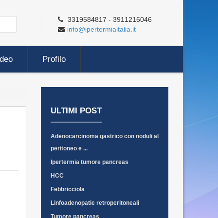
3319584817 - 3911216046
info@ipertermiaitalia.it
ideo
Profilo
ULTIMI POST
Adenocarcinoma gastrico con noduli al
peritoneo e ...
Ipertermia tumore pancreas
HCC
Febbricciola
Linfoadenopatie retroperitoneali
Tumore pancreas