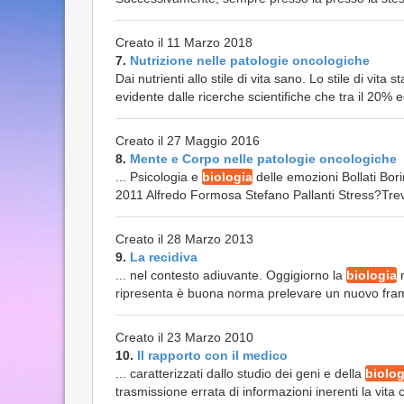
Creato il 11 Marzo 2018
7.
Nutrizione nelle patologie oncologiche
Dai nutrienti allo stile di vita sano. Lo stile di vi
evidente dalle ricerche scientifiche che tra il 20% ed
Creato il 27 Maggio 2016
8.
Mente e Corpo nelle patologie oncologiche
... Psicologia e
biologia
delle emozioni Bollati Bor
2011 Alfredo Formosa Stefano Pallanti Stress?Trevis
Creato il 28 Marzo 2013
9.
La recidiva
... nel contesto adiuvante. Oggigiorno la
biologia
m
ripresenta è buona norma prelevare un nuovo fram
Creato il 23 Marzo 2010
10.
Il rapporto con il medico
... caratterizzati dallo studio dei geni e della
biolog
trasmissione errata di informazioni inerenti la vita c