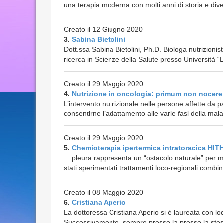
una terapia moderna con molti anni di storia e diver
Creato il 12 Giugno 2020
3.
Sabina Bietolini
Dott.ssa Sabina Bietolini, Ph.D. Biologa nutrizioni
ricerca in Scienze della Salute presso Università “
Creato il 29 Maggio 2020
4.
Nutrizione in oncologia: primum non nocere
L’intervento nutrizionale nelle persone affette da 
consentirne l’adattamento alle varie fasi della malatt
Creato il 29 Maggio 2020
5.
Chemioterapia ipertermica intratoracica HI
... pleura rappresenta un “ostacolo naturale” per mo
stati sperimentati trattamenti loco-regionali combina
Creato il 08 Maggio 2020
6.
Cristiana Aperio
La dottoressa Cristiana Aperio si è laureata con lo
Successivamente, sempre presso la presso la stess