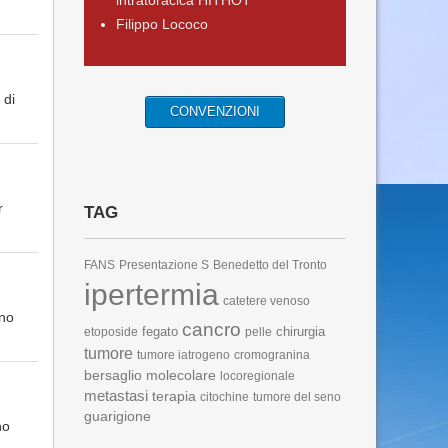
intratoracica HITHOT
Filippo Lococo
 di
CONVENZIONI
r
TAG
FANS
Presentazione S
Benedetto del Tronto
ipertermia
catetere venoso
ono
cancro
fegato
chirurgia
etoposide
pelle
tumore
tumore iatrogeno
cromogranina
bersaglio molecolare
locoregionale
metastasi
terapia
citochine
tumore del seno
guarigione
no