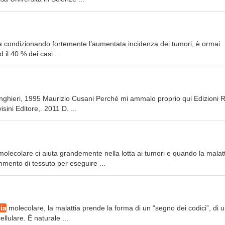
ta sta condizionando fortemente l’aumentata incidenza dei tumori, è ormai
 il 40 % dei casi ...
inghieri, 1995 Maurizio Cusani Perché mi ammalo proprio qui Edizioni 
ini Editore,. 2011 D. ...
olecolare ci aiuta grandemente nella lotta ai tumori e quando la malatt
mento di tessuto per eseguire ...
ia
molecolare, la malattia prende la forma di un “segno dei codici”, di 
ellulare. È naturale ...