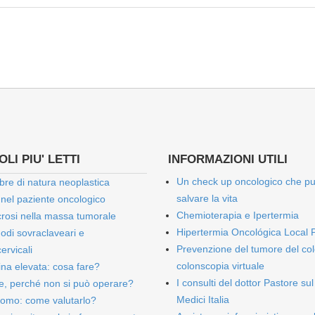
LI PIU' LETTI
INFORMAZIONI UTILI
Un check up oncologico che p
bre di natura neoplastica
salvare la vita
 nel paziente oncologico
Chemioterapia e Ipertermia
rosi nella massa tumorale
Hipertermia Oncológica Local 
onodi sovraclaveari e
Prevenzione del tumore del col
ervicali
colonscopia virtuale
bina elevata: cosa fare?
I consulti del dottor Pastore sul
e, perché non si può operare?
Medici Italia
omo: come valutarlo?