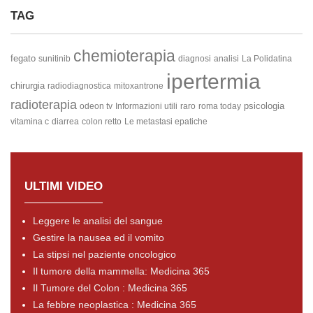
TAG
chemioterapia
fegato
sunitinib
diagnosi
analisi
La Polidatina
ipertermia
chirurgia
radiodiagnostica
mitoxantrone
radioterapia
psicologia
odeon tv
Informazioni utili
raro
roma today
vitamina c
diarrea
colon retto
Le metastasi epatiche
ULTIMI VIDEO
Leggere le analisi del sangue
Gestire la nausea ed il vomito
La stipsi nel paziente oncologico
Il tumore della mammella: Medicina 365
Il Tumore del Colon : Medicina 365
La febbre neoplastica : Medicina 365