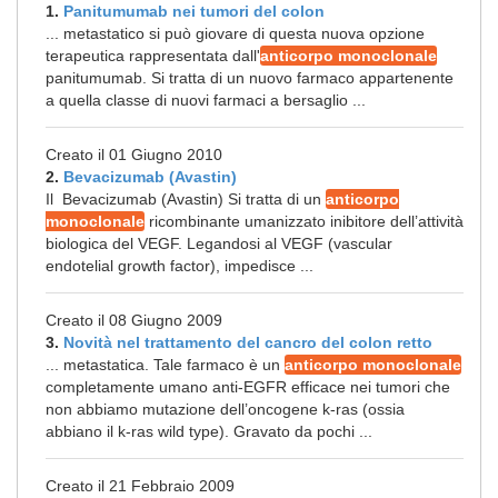
1.
Panitumumab nei tumori del colon
... metastatico si può giovare di questa nuova opzione
terapeutica rappresentata dall'
anticorpo monoclonale
panitumumab. Si tratta di un nuovo farmaco appartenente
a quella classe di nuovi farmaci a bersaglio ...
Creato il 01 Giugno 2010
2.
Bevacizumab (Avastin)
Il Bevacizumab (Avastin) Si tratta di un
anticorpo
monoclonale
ricombinante umanizzato inibitore dell’attività
biologica del VEGF. Legandosi al VEGF (vascular
endotelial growth factor), impedisce ...
Creato il 08 Giugno 2009
3.
Novità nel trattamento del cancro del colon retto
... metastatica. Tale farmaco è un
anticorpo monoclonale
completamente umano anti-EGFR efficace nei tumori che
non abbiamo mutazione dell’oncogene k-ras (ossia
abbiano il k-ras wild type). Gravato da pochi ...
Creato il 21 Febbraio 2009