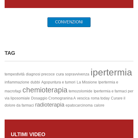
CONVENZIONI
TAG
ipertermia
cura
tempestività
diagnosi precoce
sopravvivenza
infiammazione
dubbi
Agopuntura e tumori
La Missione
Ipertermia e
chemioterapia
macrofagi
temozolomide
Ipertermia e farmaci per
via liposomiale
Dosaggio Cromogranina A
vescica
roma today
Curare il
radioterapia
dolore da farmaci
epatocarcinoma
calore
ULTIMI VIDEO