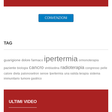
CONVENZIONI
TAG
ipertermia
guarigione
dolore
farmaco
ormonoterapia
cancro
radioterapia
paziente
biologia
vinblastina
congresso
pelle
calore
dieta
palonosetron
senoe
Ipertermia
una valida terapia
sistema
immunitario
tumore gastrico
ULTIMI VIDEO