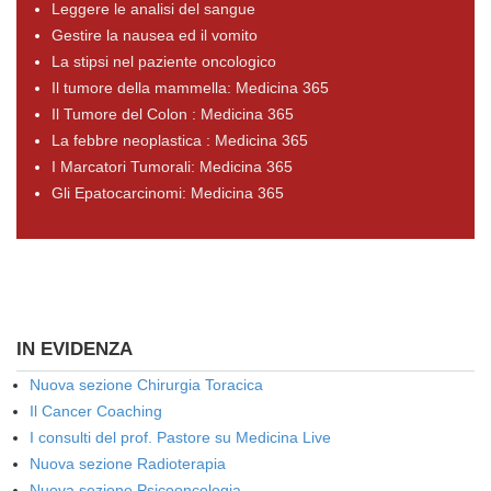
Leggere le analisi del sangue
Gestire la nausea ed il vomito
La stipsi nel paziente oncologico
Il tumore della mammella: Medicina 365
Il Tumore del Colon : Medicina 365
La febbre neoplastica : Medicina 365
I Marcatori Tumorali: Medicina 365
Gli Epatocarcinomi: Medicina 365
IN EVIDENZA
Nuova sezione Chirurgia Toracica
Il Cancer Coaching
I consulti del prof. Pastore su Medicina Live
Nuova sezione Radioterapia
Nuova sezione Psicooncologia