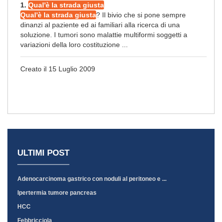
1.
Qual'è la strada giusta
Qual'è la strada giusta
? Il bivio che si pone sempre
dinanzi al paziente ed ai familiari alla ricerca di una
soluzione. I tumori sono malattie multiformi soggetti a
variazioni della loro costituzione ...
Creato il 15 Luglio 2009
ULTIMI POST
Adenocarcinoma gastrico con noduli al peritoneo e ...
Ipertermia tumore pancreas
HCC
Febbricciola