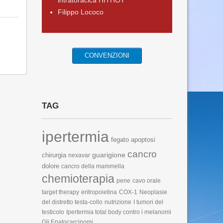
intratoracica HITHOT
Filippo Lococo
CONVENZIONI
TAG
ipertermia
fegato
apoptosi
cancro
guarigione
chirurgia
nexavar
dolore
cancro della mammella
chemioterapia
pene
cavo orale
target therapy
eritropoietina
COX-1
Neoplasie
del distretto testa-collo
nutrizione
I tumori del
testicolo
Ipertermia total body contro i melanomi
Gli Epatocarcinomi