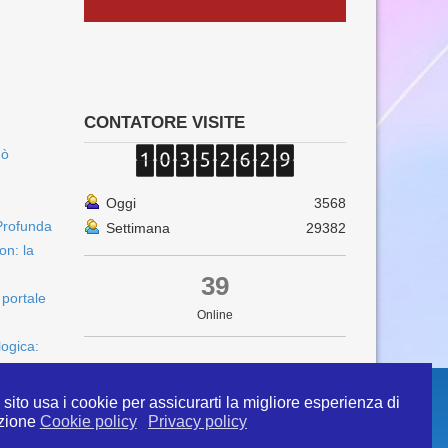
CONTATORE VISITE
uò
Oggi
3568
Profunda
Settimana
29382
on: la
39
 portale
Online
logica:
sito usa i cookie per assicurarti la migliore esperienza di
zione
Cookie policy
Privacy policy