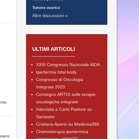
Tumore ovarico
Altre discussioni »
ULTIMI ARTICOLI
XXXI Congresso Nazionale AIDA
Ipertermia total body
Congresso di Oncologia
Integrata 2020
Convegno ARTOI sulle terapie
oncologiche integrate
come
Intervista a Carlo Pastore su
Sanissimi
Cristiana Aperio su Medicina365
Chemioterapia ipertermica
ssere