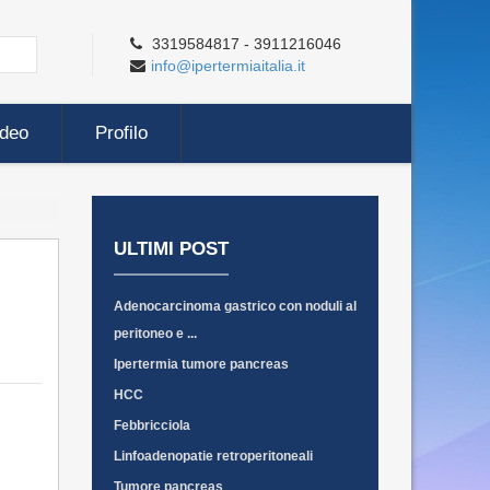
3319584817 - 3911216046
info@ipertermiaitalia.it
ideo
Profilo
ULTIMI POST
Adenocarcinoma gastrico con noduli al
peritoneo e ...
Ipertermia tumore pancreas
HCC
Febbricciola
Linfoadenopatie retroperitoneali
Tumore pancreas