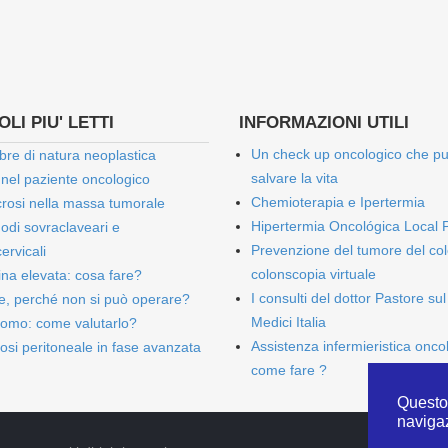
LI PIU' LETTI
INFORMAZIONI UTILI
Un check up oncologico che p
bre di natura neoplastica
salvare la vita
 nel paziente oncologico
Chemioterapia e Ipertermia
rosi nella massa tumorale
Hipertermia Oncológica Local 
onodi sovraclaveari e
Prevenzione del tumore del col
ervicali
colonscopia virtuale
bina elevata: cosa fare?
I consulti del dottor Pastore sul
e, perché non si può operare?
Medici Italia
omo: come valutarlo?
Assistenza infermieristica onco
osi peritoneale in fase avanzata
come fare ?
Questo 
naviga