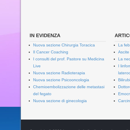
IN EVIDENZA
ARTICO
Nuova sezione Chirurgia Toracica
La feb
Il Cancer Coaching
Ascite
I consulti del prof. Pastore su Medicina
La nec
Live
I linf
Nuova sezione Radioterapia
lateroc
Nuova sezione Psicooncologia
Biliru
Chemioembolizzazione delle metastasi
Dottor
del fegato
Emocr
Nuova sezione di ginecologia
Carcin