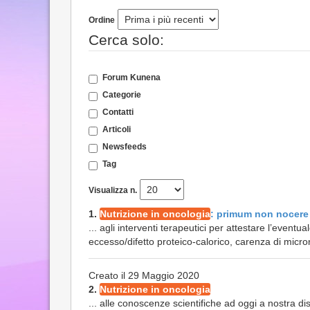
Ordine
Cerca solo:
Forum Kunena
Categorie
Contatti
Articoli
Newsfeeds
Tag
Visualizza n.
1.
Nutrizione in oncologia
: primum non nocere
... agli interventi terapeutici per attestare l’event
eccesso/difetto proteico-calorico, carenza di micronu
Creato il 29 Maggio 2020
2.
Nutrizione in oncologia
... alle conoscenze scientifiche ad oggi a nostra 