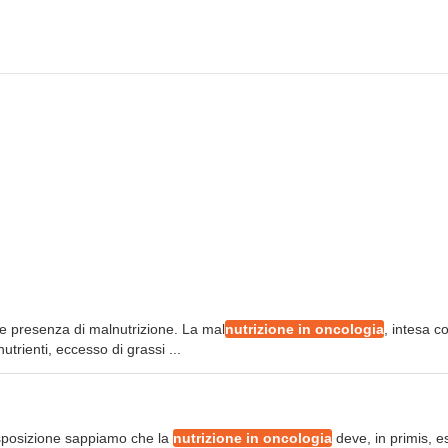
uale presenza di malnutrizione. La mal
nutrizione in oncologia
, intesa 
trienti, eccesso di grassi ...
disposizione sappiamo che la
nutrizione in oncologia
deve, in primis, e