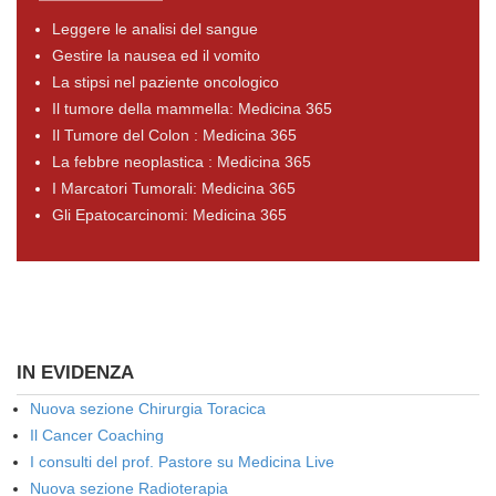
Leggere le analisi del sangue
Gestire la nausea ed il vomito
La stipsi nel paziente oncologico
Il tumore della mammella: Medicina 365
Il Tumore del Colon : Medicina 365
La febbre neoplastica : Medicina 365
I Marcatori Tumorali: Medicina 365
Gli Epatocarcinomi: Medicina 365
IN EVIDENZA
Nuova sezione Chirurgia Toracica
Il Cancer Coaching
I consulti del prof. Pastore su Medicina Live
Nuova sezione Radioterapia