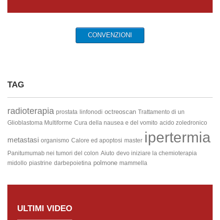
CONVENZIONI
TAG
radioterapia
octreoscan
prostata
linfonodi
Trattamento di un
Glioblastoma Multiforme
Cura della nausea e del vomito
acido zoledronico
ipertermia
metastasi
organismo
Calore ed apoptosi
master
Panitumumab nei tumori del colon
Aiuto
devo iniziare la chemioterapia
polmone
midollo
piastrine
darbepoietina
mammella
ULTIMI VIDEO