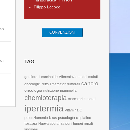
intratoracica HITHOT
Filippo Lococo
no
CONVENZIONI
ei
TAG
gonfiore
Il carcinoide
Alimentazione dei malati
cancro
oncologici
retto
I marcatori tumorali
oncologia
nutrizione
mammella
chemioterapia
marcatori tumorali
ipertermia
Vitamina C
psicologia
potenziamento
k-ras
cisplatino
terapia
Nuova speranza per i tumori renali
liposomi