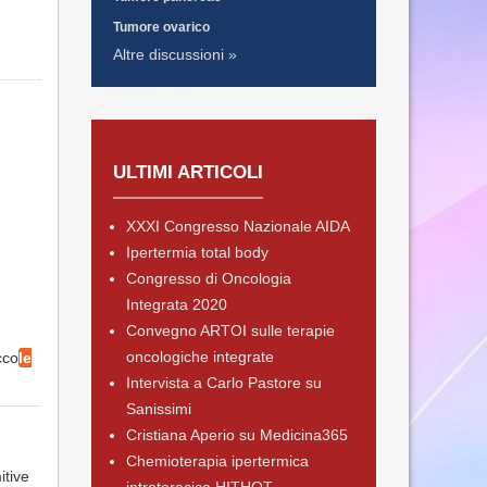
Tumore ovarico
Altre discussioni »
ULTIMI ARTICOLI
XXXI Congresso Nazionale AIDA
Ipertermia total body
Congresso di Oncologia
Integrata 2020
Convegno ARTOI sulle terapie
oncologiche integrate
cco
le
Intervista a Carlo Pastore su
Sanissimi
Cristiana Aperio su Medicina365
Chemioterapia ipertermica
itive