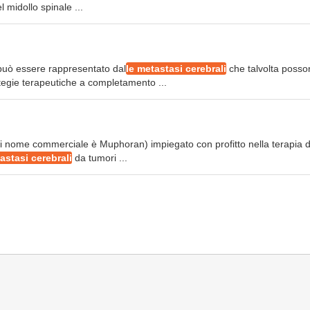
l midollo spinale ...
 può essere rappresentato dal
le metastasi cerebrali
che talvolta posso
tegie terapeutiche a completamento ...
ui nome commerciale è Muphoran) impiegato con profitto nella terapia d
astasi cerebrali
da tumori ...