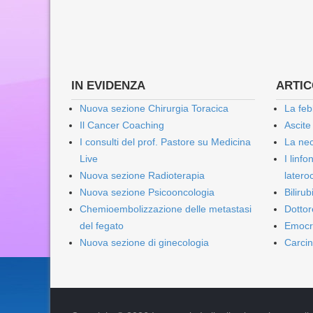
IN EVIDENZA
ARTICO
Nuova sezione Chirurgia Toracica
La feb
Il Cancer Coaching
Ascite
I consulti del prof. Pastore su Medicina
La nec
Live
I linf
Nuova sezione Radioterapia
lateroc
Nuova sezione Psicooncologia
Biliru
Chemioembolizzazione delle metastasi
Dottor
del fegato
Emocr
Nuova sezione di ginecologia
Carcin