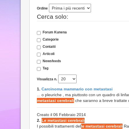
Ordine
Cerca solo:
Forum Kunena
Categorie
Contatti
Articoli
Newsfeeds
Tag
Visualizza n.
1.
Carcinoma mammario con metastasi
... o pleuriche , ma piuttosto con un quadro di lin
metastasi cerebrali
che saranno a breve trattate c
Creato il 06 Febbraio 2014
2.
Le metastasi cerebrali
I possibili trattamenti del
le metastasi cerebrali
Rap