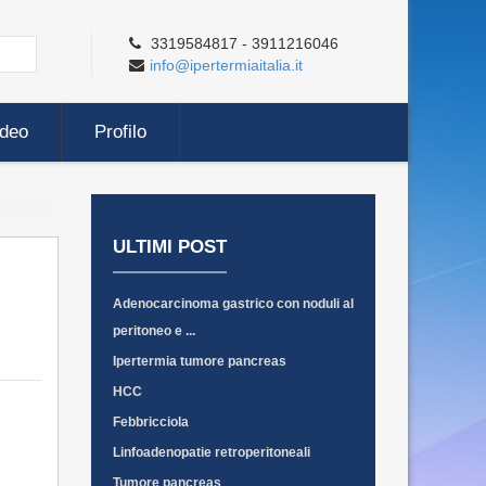
3319584817 - 3911216046
info@ipertermiaitalia.it
ideo
Profilo
ULTIMI POST
Adenocarcinoma gastrico con noduli al
peritoneo e ...
Ipertermia tumore pancreas
HCC
Febbricciola
Linfoadenopatie retroperitoneali
Tumore pancreas