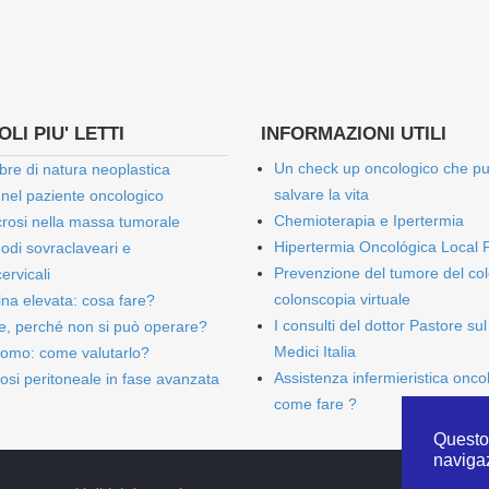
LI PIU' LETTI
INFORMAZIONI UTILI
Un check up oncologico che p
bre di natura neoplastica
salvare la vita
 nel paziente oncologico
Chemioterapia e Ipertermia
rosi nella massa tumorale
Hipertermia Oncológica Local 
onodi sovraclaveari e
Prevenzione del tumore del col
ervicali
colonscopia virtuale
bina elevata: cosa fare?
I consulti del dottor Pastore sul
e, perché non si può operare?
Medici Italia
omo: come valutarlo?
Assistenza infermieristica onco
osi peritoneale in fase avanzata
come fare ?
Questo 
naviga