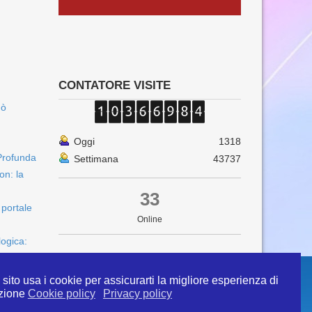
CONTATORE VISITE
uò
Oggi
1318
Profunda
Settimana
43737
on: la
33
 portale
Online
logica:
sito usa i cookie per assicurarti la migliore esperienza di
zione
Cookie policy
Privacy policy