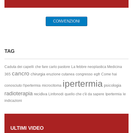
CONVENZIONI
TAG
Caduta dei capelli
che fare
carlo pastore
La febbre neoplastica
Medicina
cancro
chirurgia
365
eruzione cutanea
congresso
egfr
Come hai
ipertermia
psicologia
conosciuto l'ipertermia
microcitoma
radioterapia
recidiva
Linfonodi
quello che c'è da sapere
Ipertermia
le
indicazioni
ULTIMI VIDEO