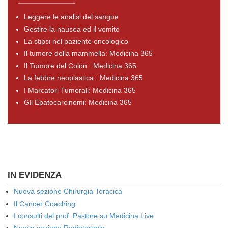
Leggere le analisi del sangue
Gestire la nausea ed il vomito
La stipsi nel paziente oncologico
Il tumore della mammella: Medicina 365
Il Tumore del Colon : Medicina 365
La febbre neoplastica : Medicina 365
I Marcatori Tumorali: Medicina 365
Gli Epatocarcinomi: Medicina 365
IN EVIDENZA
Nuova sezione Chirurgia Toracica
Il Cancer Coaching
I consulti del prof. Pastore su Medicina Live