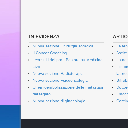
IN EVIDENZA
ARTICO
Nuova sezione Chirurgia Toracica
La feb
Il Cancer Coaching
Ascite
I consulti del prof. Pastore su Medicina
La nec
Live
I linf
Nuova sezione Radioterapia
lateroc
Nuova sezione Psicooncologia
Biliru
Chemioembolizzazione delle metastasi
Dottor
del fegato
Emocr
Nuova sezione di ginecologia
Carcin