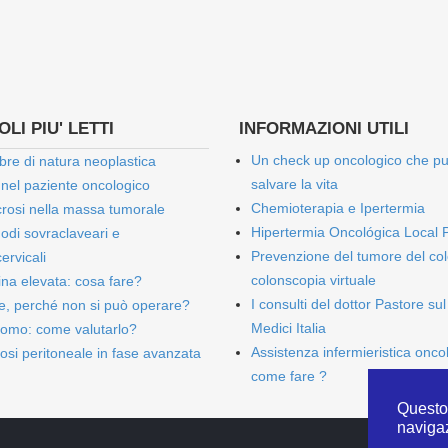
LI PIU' LETTI
INFORMAZIONI UTILI
Un check up oncologico che p
bre di natura neoplastica
salvare la vita
 nel paziente oncologico
Chemioterapia e Ipertermia
rosi nella massa tumorale
Hipertermia Oncológica Local 
onodi sovraclaveari e
Prevenzione del tumore del col
ervicali
colonscopia virtuale
bina elevata: cosa fare?
I consulti del dottor Pastore sul
e, perché non si può operare?
Medici Italia
omo: come valutarlo?
Assistenza infermieristica onco
osi peritoneale in fase avanzata
come fare ?
Questo 
naviga