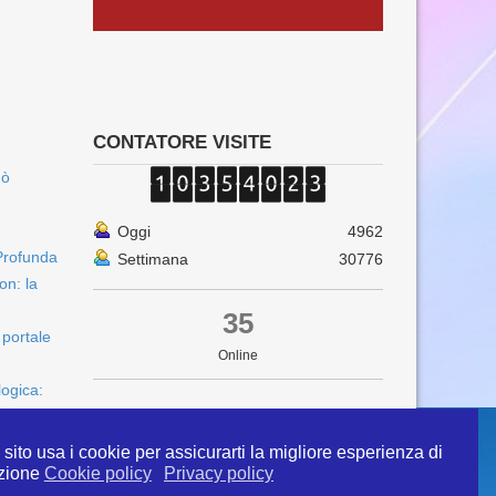
CONTATORE VISITE
uò
Oggi
4962
Profunda
Settimana
30776
on: la
35
 portale
Online
logica:
sito usa i cookie per assicurarti la migliore esperienza di
zione
Cookie policy
Privacy policy