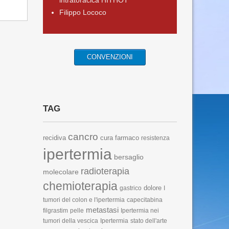
intratoracica HITHOT
Filippo Lococo
CONVENZIONI
TAG
cancro
recidiva
cura
farmaco
resistenza
ipertermia
bersaglio
radioterapia
molecolare
chemioterapia
dolore
gastrico
I
tumori del colon e l'ipertermia
capecitabina
metastasi
filgrastim
pelle
Ipertermia nei
tumori della vescica
Ipertermia
stato dell'arte