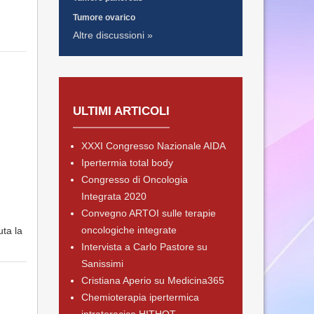
Tumore ovarico
Altre discussioni »
ULTIMI ARTICOLI
XXXI Congresso Nazionale AIDA
Ipertermia total body
Congresso di Oncologia
Integrata 2020
Convegno ARTOI sulle terapie
oncologiche integrate
uta la
Intervista a Carlo Pastore su
Sanissimi
Cristiana Aperio su Medicina365
Chemioterapia ipertermica