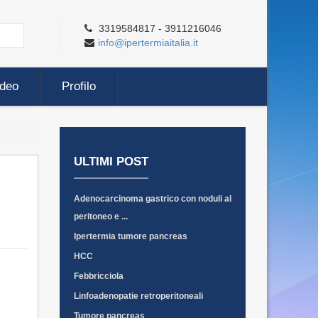
3319584817 - 3911216046
info@ipertermiaitalia.it
ideo
Profilo
ULTIMI POST
Adenocarcinoma gastrico con noduli al
peritoneo e ...
Ipertermia tumore pancreas
HCC
Febbricciola
Linfoadenopatie retroperitoneali
Tumore pancreas