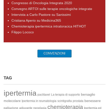
Congresso di Oncologia Integrata 2020
Convegno ARTOI sulle terapie oncologiche integrate
Intervista a Carlo Pastore su Sanissimi
Cristiana Aperio su Medicina365
Chemioterapia ipertermica intratoracica HITHOT
Filippo Lococo
CONVENZIONI
TAG
ipertermia
bersaglio
paclitaxel
La terapia di supporto
molecolare
benessere
Ipertermia in reumatologia
scintigrafia
prostata
chemioterapia
palliazione
adiuvante
neoplasia
Ipertermia ed