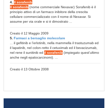
4.
Il sorafenib
Il sorafenib
(nome commerciale Nexavar) Sorafenib è il
principio attivo di un farmaco inibitore della crescita
cellulare commercializzato con il nome di Nexavar. Si
assume per via orale e si è dimostrato ...
Creato il 12 Maggio 2009
5.
Farmaci a bersaglio molecolare
... il gefitinib e l’erlotinib, nella mammella il trastuzumab ed
il lapatinib, nel colon-retto il cetuximab ed il bevacizumab,
nel rene il sunitinib ed
il sorafenib
(impiegato quest’ultimo
anche negli epatocarcinomi). ...
Creato il 13 Ottobre 2008