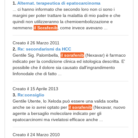
1.
Alternat. terapeutica di epatocarcinoma
... ci hanno informato che secondo loro non ci sono i
margini per poter trattare la malattia di mio padre e che
quindi non utilizzeranno la chemioembolizzazione e
nemmeno
il Sorafenib
, come invece avevano ...
Creato il 26 Marzo 2011
2.
Re: secondarismi da HCC
Gentile Sig. Palombella,
il sorafenib
(Nexavar) è farmaco
indicato per la condizione clinica ed istologica descritta. E'
possibile che il dolore sia causato dall'ingrandimento
linfonodale che di fatto ...
Creato il 15 Aprile 2013
3.
Re:consiglio
Gentile Utente, lo Xeloda può essere una valida scelta
anche se io avrei optato per
il sorafenib
(Nexavar, nuovo
agente a bersaglio molecolare indicato per gli
epatocarcinomi ma rivelatosi efficace anche ...
Creato il 24 Marzo 2010