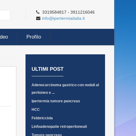
3319584817 - 3911216046
info@ipertermiaitalia.it
ideo
Profilo
ULTIMI POST
Adenocarcinoma gastrico con noduli al
peritoneo e ...
Ipertermia tumore pancreas
HCC
Febbricciola
Linfoadenopatie retroperitoneali
Tumore pancreas