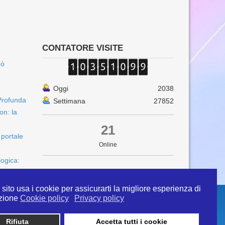
CONTATORE VISITE
uò
Oggi
2038
Profunda
Settimana
27852
on: la
21
 portale
Online
logica:
sito usa i cookie per assicurarti la migliore esperienza di
zione
Cookie policy
Privacy policy
Rifiuta
Accetta tutti i cookie
 info@ipertermiaitalia.it tel. 331/9584817 . Il