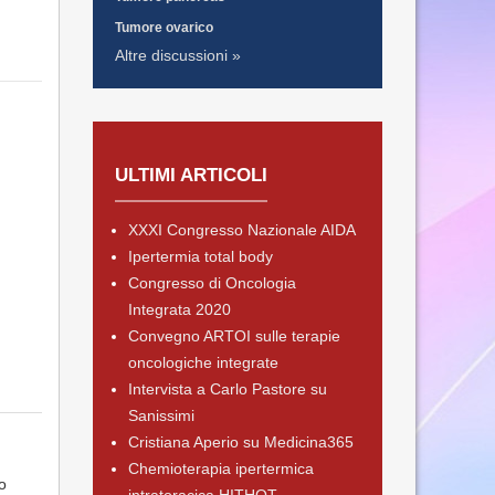
Tumore ovarico
Altre discussioni »
ULTIMI ARTICOLI
XXXI Congresso Nazionale AIDA
Ipertermia total body
Congresso di Oncologia
Integrata 2020
Convegno ARTOI sulle terapie
oncologiche integrate
Intervista a Carlo Pastore su
Sanissimi
Cristiana Aperio su Medicina365
Chemioterapia ipertermica
o