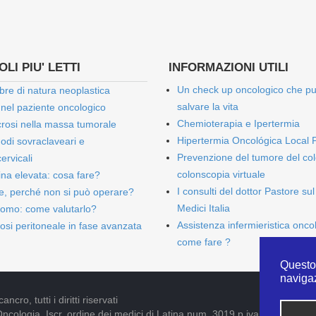
LI PIU' LETTI
INFORMAZIONI UTILI
Un check up oncologico che p
bre di natura neoplastica
salvare la vita
 nel paziente oncologico
Chemioterapia e Ipertermia
rosi nella massa tumorale
Hipertermia Oncológica Local 
onodi sovraclaveari e
Prevenzione del tumore del col
ervicali
colonscopia virtuale
bina elevata: cosa fare?
I consulti del dottor Pastore sul
e, perché non si può operare?
Medici Italia
omo: come valutarlo?
Assistenza infermieristica onco
osi peritoneale in fase avanzata
come fare ?
Questo 
naviga
cro, tutti i diritti riservati
Oncologia. Iscr. ordine dei medici di Latina num. 3019 p.iva 09052841005