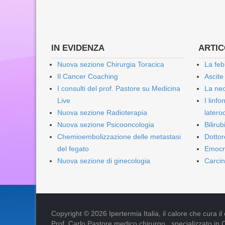
IN EVIDENZA
ARTICO
Nuova sezione Chirurgia Toracica
La feb
Il Cancer Coaching
Ascite
I consulti del prof. Pastore su Medicina
La nec
Live
I linf
Nuova sezione Radioterapia
lateroc
Nuova sezione Psicooncologia
Biliru
Chemioembolizzazione delle metastasi
Dottor
del fegato
Emocr
Nuova sezione di ginecologia
Carcin
Copyright © 2026 Ipertermia Italia, il calore che cura il can
Prof. Carlo Pastore medico chirurgo , specializzato in 