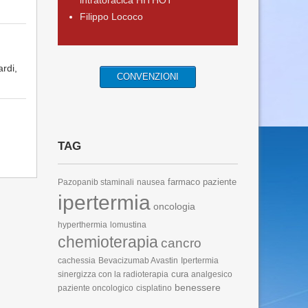
intratoracica HITHOT
Filippo Lococo
rdi,
CONVENZIONI
TAG
farmaco
paziente
Pazopanib
staminali
nausea
ipertermia
oncologia
hyperthermia
lomustina
chemioterapia
cancro
cachessia
Bevacizumab
Avastin
Ipertermia
cura
sinergizza con la radioterapia
analgesico
benessere
paziente oncologico
cisplatino