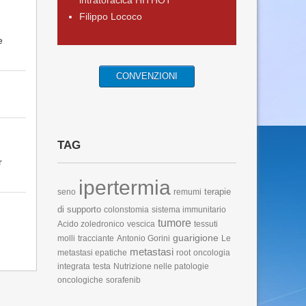
intratoracica HITHOT
Filippo Lococo
e
CONVENZIONI
TAG
r
ipertermia
terapie
seno
remumi
di supporto
colonstomia
sistema immunitario
tumore
Acido zoledronico
vescica
tessuti
guarigione
molli
tracciante
Antonio Gorini
Le
metastasi
metastasi epatiche
root
oncologia
integrata
testa
Nutrizione nelle patologie
oncologiche
sorafenib