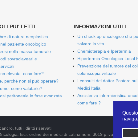
LI PIU' LETTI
INFORMAZIONI UTILI
Un check up oncologico che p
bre di natura neoplastica
salvare la vita
 nel paziente oncologico
Chemioterapia e Ipertermia
rosi nella massa tumorale
Hipertermia Oncológica Local 
onodi sovraclaveari e
Prevenzione del tumore del col
ervicali
colonscopia virtuale
bina elevata: cosa fare?
I consulti del dottor Pastore sul
e, perché non si può operare?
Medici Italia
omo: come valutarlo?
Assistenza infermieristica onco
osi peritoneale in fase avanzata
come fare ?
Questo 
naviga
cro, tutti i diritti riservati
Oncologia. Iscr. ordine dei medici di Latina num. 3019 p.iva 09052841005