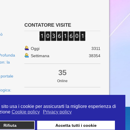
CONTATORE VISITE
uò
Oggi
3311
Profunda
Settimana
38354
on: la
35
 portale
Online
logica:
sito usa i cookie per assicurarti la migliore esperienza di
zione
Cookie policy
Privacy policy
Rifiuta
Accetta tutti i cookie
 info@ipertermiaitalia.it tel. 331/9584817 . Il