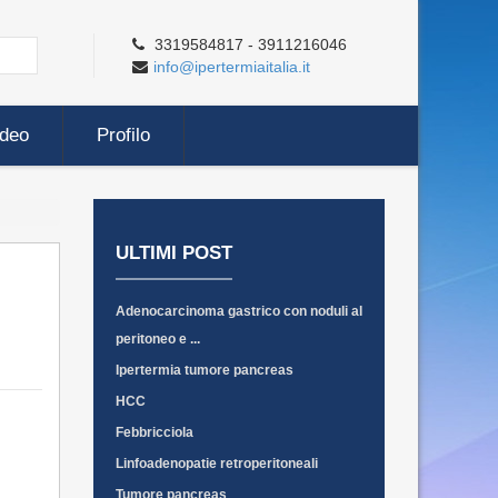
3319584817 - 3911216046
info@ipertermiaitalia.it
ideo
Profilo
ULTIMI POST
Adenocarcinoma gastrico con noduli al
peritoneo e ...
Ipertermia tumore pancreas
HCC
Febbricciola
Linfoadenopatie retroperitoneali
Tumore pancreas