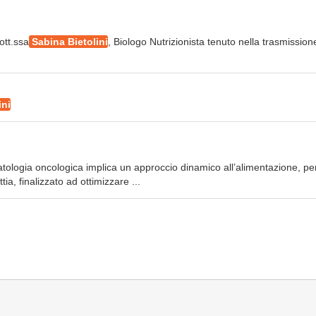
ott.ssa
Sabina Bietolini
, Biologo Nutrizionista tenuto nella trasmission
ini
patologia oncologica implica un approccio dinamico all’alimentazione, pe
ia, finalizzato ad ottimizzare ...