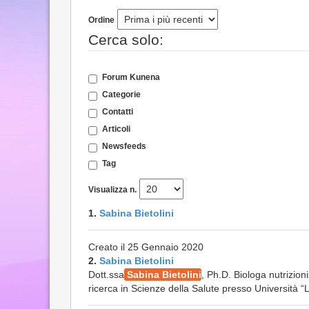
Ordine
Cerca solo:
Forum Kunena
Categorie
Contatti
Articoli
Newsfeeds
Tag
Visualizza n.
1.
Sabina Bietolini
Creato il 25 Gennaio 2020
2.
Sabina Bietolini
Dott.ssa
Sabina Bietolini
, Ph.D. Biologa nutrizion
ricerca in Scienze della Salute presso Università “