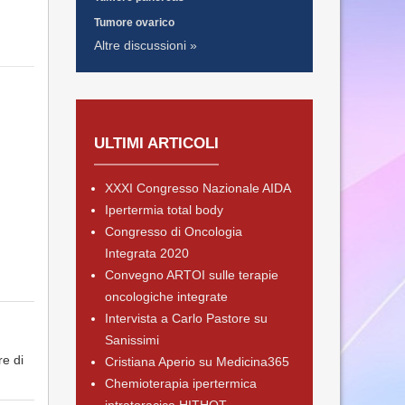
Tumore ovarico
Altre discussioni »
ULTIMI ARTICOLI
XXXI Congresso Nazionale AIDA
Ipertermia total body
Congresso di Oncologia
Integrata 2020
Convegno ARTOI sulle terapie
oncologiche integrate
Intervista a Carlo Pastore su
Sanissimi
re di
Cristiana Aperio su Medicina365
Chemioterapia ipertermica