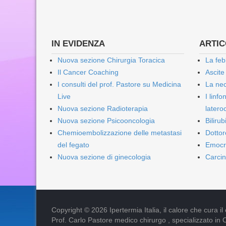
IN EVIDENZA
ARTICO
Nuova sezione Chirurgia Toracica
La feb
Il Cancer Coaching
Ascite
I consulti del prof. Pastore su Medicina
La nec
Live
I linf
Nuova sezione Radioterapia
lateroc
Nuova sezione Psicooncologia
Biliru
Chemioembolizzazione delle metastasi
Dottor
del fegato
Emocr
Nuova sezione di ginecologia
Carcin
Copyright © 2026 Ipertermia Italia, il calore che cura il can
Prof. Carlo Pastore medico chirurgo , specializzato in 