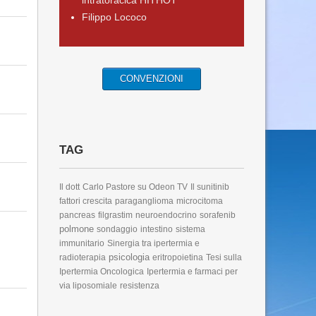
intratoracica HITHOT
Filippo Lococo
CONVENZIONI
TAG
Il dott
Carlo Pastore su Odeon TV
Il sunitinib
fattori crescita
paraganglioma
microcitoma
pancreas
filgrastim
neuroendocrino
sorafenib
polmone
sondaggio
intestino
sistema
immunitario
Sinergia tra ipertermia e
psicologia
radioterapia
eritropoietina
Tesi sulla
Ipertermia Oncologica
Ipertermia e farmaci per
via liposomiale
resistenza