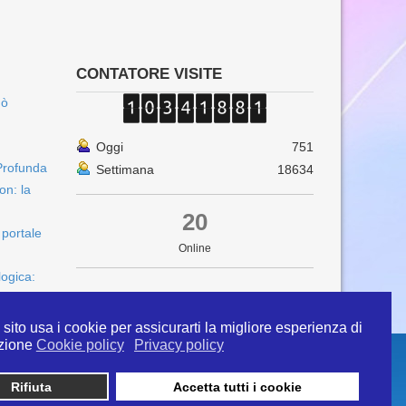
CONTATORE VISITE
uò
Oggi
751
Profunda
Settimana
18634
on: la
20
 portale
Online
logica:
sito usa i cookie per assicurarti la migliore esperienza di
zione
Cookie policy
Privacy policy
Rifiuta
Accetta tutti i cookie
 info@ipertermiaitalia.it tel. 331/9584817 . Il