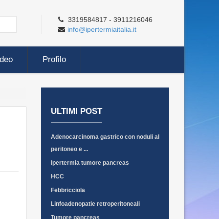
3319584817 - 3911216046
info@ipertermiaitalia.it
ideo
Profilo
ULTIMI POST
Adenocarcinoma gastrico con noduli al
peritoneo e ...
Ipertermia tumore pancreas
HCC
Febbricciola
Linfoadenopatie retroperitoneali
Tumore pancreas