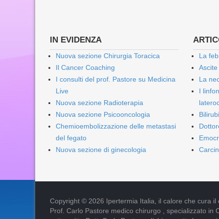
IN EVIDENZA
ARTICO
Nuova sezione Chirurgia Toracica
La feb
Il Cancer Coaching
Ascite
I consulti del prof. Pastore su Medicina
La nec
Live
I linf
Nuova sezione Radioterapia
lateroc
Nuova sezione Psicooncologia
Biliru
Chemioembolizzazione delle metastasi
Dottor
del fegato
Emocr
Nuova sezione di ginecologia
Carcin
Copyright © 2026 Ipertermia Italia, il calore che cura il can
Prof. Carlo Pastore medico chirurgo , specializzato in 