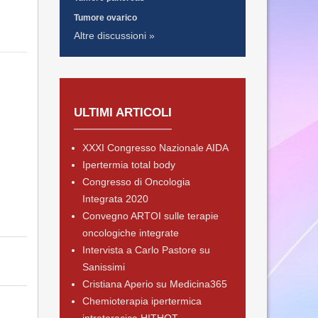
Tumore ovarico
Altre discussioni »
ULTIMI ARTICOLI
XXXI Congresso Nazionale AIDA
Ipertermia total body
Congresso di Oncologia
Integrata 2020
Convegno ARTOI sulle terapie
oncologiche integrate
Intervista a Carlo Pastore su
Sanissimi
Cristiana Aperio su Medicina365
Chemioterapia ipertermica