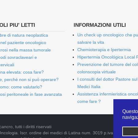
LI PIU' LETTI
INFORMAZIONI UTILI
Un check up oncologico che p
bre di natura neoplastica
salvare la vita
 nel paziente oncologico
Chemioterapia e Ipertermia
rosi nella massa tumorale
Hipertermia Oncológica Local 
onodi sovraclaveari e
Prevenzione del tumore del col
ervicali
colonscopia virtuale
bina elevata: cosa fare?
I consulti del dottor Pastore sul
e, perché non si può operare?
Medici Italia
omo: come valutarlo?
Assistenza infermieristica onco
osi peritoneale in fase avanzata
come fare ?
Questo 
naviga
cro, tutti i diritti riservati
Oncologia. Iscr. ordine dei medici di Latina num. 3019 p.iva 09052841005