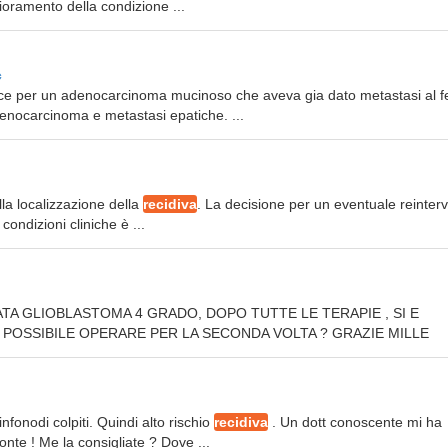
glioramento della condizione ...
c
ice per un adenocarcinoma mucinoso che aveva gia dato metastasi al f
denocarcinoma e metastasi epatiche. ...
la localizzazione della
recidiva
. La decisione per un eventuale reinter
ondizioni cliniche è ...
ATA GLIOBLASTOMA 4 GRADO, DOPO TUTTE LE TERAPIE , SI E
 POSSIBILE OPERARE PER LA SECONDA VOLTA ? GRAZIE MILLE
nfonodi colpiti. Quindi alto rischio
recidiva
. Un dott conoscente mi ha
onte ! Me la consigliate ? Dove ...