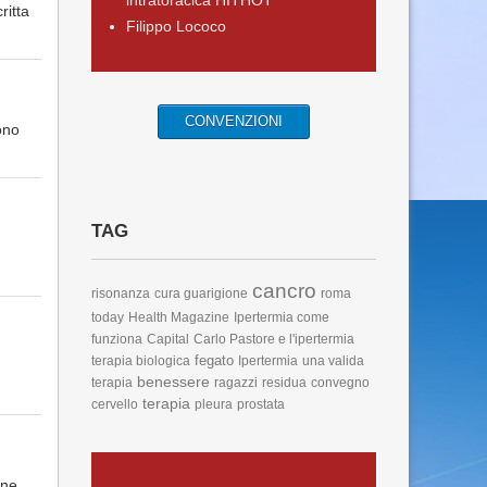
intratoracica HITHOT
ritta
Filippo Lococo
CONVENZIONI
ono
TAG
cancro
risonanza
cura guarigione
roma
today
Health Magazine
Ipertermia come
funziona
Capital
Carlo Pastore e l'ipertermia
fegato
terapia biologica
Ipertermia
una valida
benessere
terapia
ragazzi
residua
convegno
terapia
cervello
pleura
prostata
one