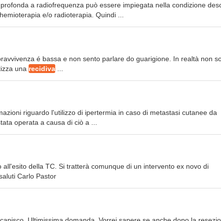
a profonda a radiofrequenza può essere impiegata nella condizione desc
hemioterapia e/o radioterapia. Quindi ...
 sopravvivenza é bassa e non sento parlare do guarigione. In realtà non s
potizza una
recidiva
...
azioni riguardo l'utilizzo di ipertermia in caso di metastasi cutanee da
ta operata a causa di ciò a ...
o all'esito della TC. Si tratterà comunque di un intervento ex novo di
saluti Carlo Pastor
, capisco. Ultimissima domanda. Vorrei sapere se anche dopo la resezi