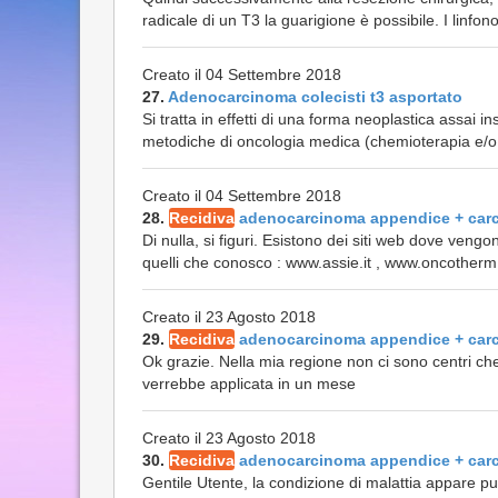
radicale di un T3 la guarigione è possibile. I linfono
Creato il 04 Settembre 2018
27.
Adenocarcinoma colecisti t3 asportato
Si tratta in effetti di una forma neoplastica assai i
metodiche di oncologia medica (chemioterapia e/o r
Creato il 04 Settembre 2018
28.
Recidiva
adenocarcinoma appendice + car
Di nulla, si figuri. Esistono dei siti web dove veng
quelli che conosco : www.assie.it , www.oncotherm
Creato il 23 Agosto 2018
29.
Recidiva
adenocarcinoma appendice + car
Ok grazie. Nella mia regione non ci sono centri che
verrebbe applicata in un mese
Creato il 23 Agosto 2018
30.
Recidiva
adenocarcinoma appendice + car
Gentile Utente, la condizione di malattia appare pur