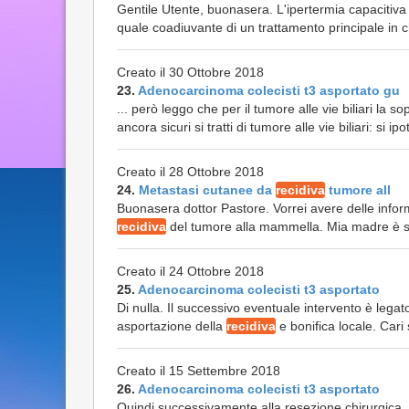
Gentile Utente, buonasera. L'ipertermia capacitiv
quale coadiuvante di un trattamento principale in c
Creato il 30 Ottobre 2018
23.
Adenocarcinoma colecisti t3 asportato gu
... però leggo che per il tumore alle vie biliari la
ancora sicuri si tratti di tumore alle vie biliari: si i
Creato il 28 Ottobre 2018
24.
Metastasi cutanee da
recidiva
tumore all
Buonasera dottor Pastore. Vorrei avere delle inform
recidiva
del tumore alla mammella. Mia madre è sta
Creato il 24 Ottobre 2018
25.
Adenocarcinoma colecisti t3 asportato
Di nulla. Il successivo eventuale intervento è legat
asportazione della
recidiva
e bonifica locale. Cari 
Creato il 15 Settembre 2018
26.
Adenocarcinoma colecisti t3 asportato
Quindi successivamente alla resezione chirurgica