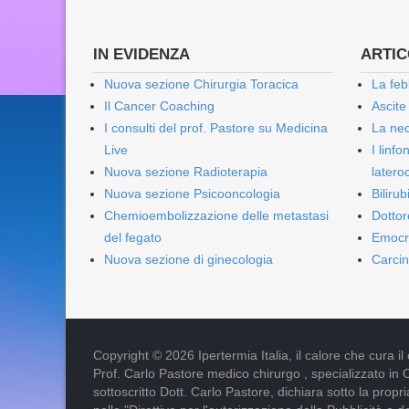
IN EVIDENZA
ARTICO
Nuova sezione Chirurgia Toracica
La feb
Il Cancer Coaching
Ascite
I consulti del prof. Pastore su Medicina
La nec
Live
I linf
Nuova sezione Radioterapia
lateroc
Nuova sezione Psicooncologia
Biliru
Chemioembolizzazione delle metastasi
Dottor
del fegato
Emocr
Nuova sezione di ginecologia
Carcin
Copyright © 2026 Ipertermia Italia, il calore che cura il can
Prof. Carlo Pastore medico chirurgo , specializzato in 
sottoscritto Dott. Carlo Pastore, dichiara sotto la pro