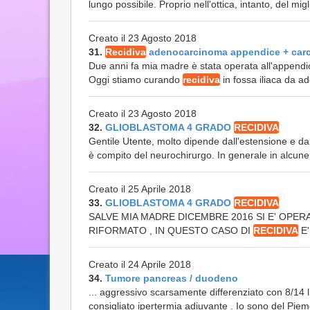
lungo possibile. Proprio nell'ottica, intanto, del mi
Creato il 23 Agosto 2018
31.
Recidiva
adenocarcinoma appendice + car
Due anni fa mia madre è stata operata all'append
Oggi stiamo curando
recidiva
in fossa iliaca da a
Creato il 23 Agosto 2018
32.
GLIOBLASTOMA 4 GRADO
RECIDIVA
Gentile Utente, molto dipende dall'estensione e dal
è compito del neurochirurgo. In generale in alcune c
Creato il 25 Aprile 2018
33.
GLIOBLASTOMA 4 GRADO
RECIDIVA
SALVE MIA MADRE DICEMBRE 2016 SI E' OPER
RIFORMATO , IN QUESTO CASO DI
RECIDIVA
E'
Creato il 24 Aprile 2018
34.
Tumore pancreas / duodeno
... aggressivo scarsamente differenziato con 8/14 li
consigliato ipertermia adiuvante . Io sono del Piem