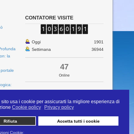
CONTATORE VISITE
uò
Oggi
1901
Profunda
Settimana
36944
on: la
47
 portale
Online
logica:
sito usa i cookie per assicurarti la migliore esperienza di
zione
Cookie policy
Privacy policy
Rifiuta
Accetta tutti i cookie
 info@ipertermiaitalia.it tel. 331/9584817 . Il
ito è diramato nel rispetto delle Linee Guida contenute
zioni Cookie: