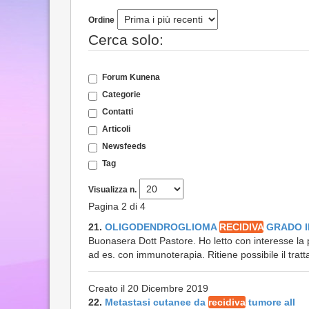
Ordine
Cerca solo:
Forum Kunena
Categorie
Contatti
Articoli
Newsfeeds
Tag
Visualizza n.
Pagina 2 di 4
21.
OLIGODENDROGLIOMA
RECIDIVA
GRADO II
Buonasera Dott Pastore. Ho letto con interesse la p
ad es. con immunoterapia. Ritiene possibile il tratt
Creato il 20 Dicembre 2019
22.
Metastasi cutanee da
recidiva
tumore all