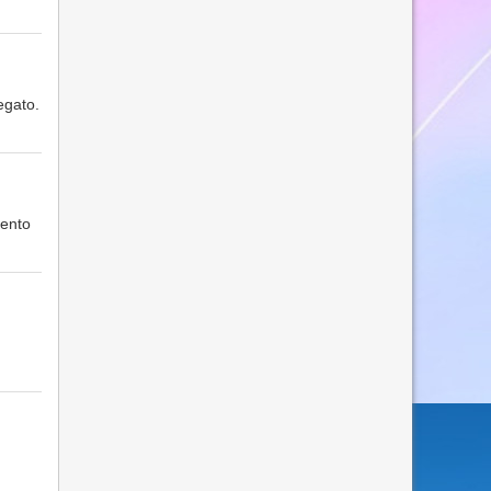
egato.
vento