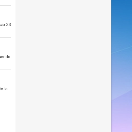
ccio 33
ssendo
to la