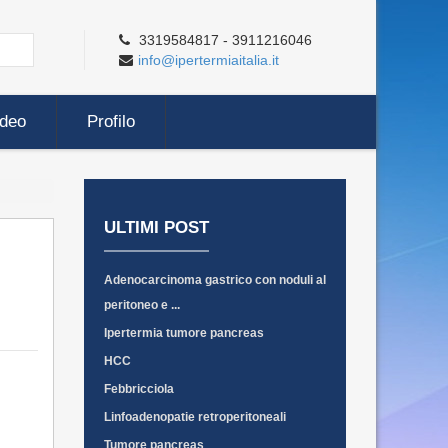
3319584817 - 3911216046
info@ipertermiaitalia.it
ideo
Profilo
ULTIMI POST
Adenocarcinoma gastrico con noduli al
peritoneo e ...
Ipertermia tumore pancreas
HCC
Febbricciola
Linfoadenopatie retroperitoneali
Tumore pancreas