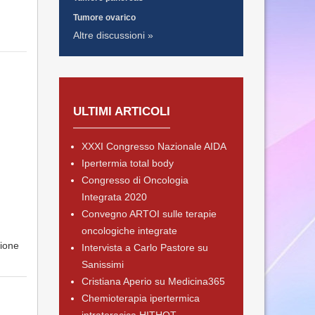
Tumore ovarico
Altre discussioni »
ULTIMI ARTICOLI
XXXI Congresso Nazionale AIDA
Ipertermia total body
Congresso di Oncologia
Integrata 2020
Convegno ARTOI sulle terapie
oncologiche integrate
zione
Intervista a Carlo Pastore su
Sanissimi
Cristiana Aperio su Medicina365
Chemioterapia ipertermica