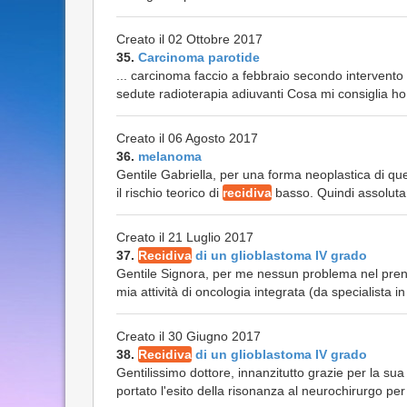
Creato il 02 Ottobre 2017
35.
Carcinoma parotide
... carcinoma faccio a febbraio secondo intervento a
sedute radioterapia adiuvanti Cosa mi consiglia ho
Creato il 06 Agosto 2017
36.
melanoma
Gentile Gabriella, per una forma neoplastica di ques
il rischio teorico di
recidiva
basso. Quindi assoluta
Creato il 21 Luglio 2017
37.
Recidiva
di un glioblastoma IV grado
Gentile Signora, per me nessun problema nel prender
mia attività di oncologia integrata (da specialista i
Creato il 30 Giugno 2017
38.
Recidiva
di un glioblastoma IV grado
Gentilissimo dottore, innanzitutto grazie per la su
portato l'esito della risonanza al neurochirurgo per 