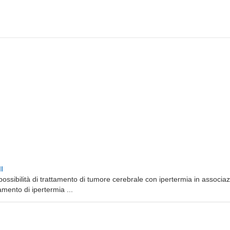
I
ossibilità di trattamento di tumore cerebrale con ipertermia in associa
amento di ipertermia ...