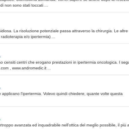
di non sono stati toccati ...
nsidiosa. La risoluzione potenziale passa attraverso la chirurgia. Le altre
adioterapia e/o ipertermia) ...
c
ono censiti centri che erogano prestazioni in ipertermia oncologica. I seg
.com , www.andromedic.it ...
c
 applicano l'ipertermia. Volevo quindi chiedere, quante volte questa
c
troppo avanzata ed inquadrabile nell'ottica del meglio possibile, il più 