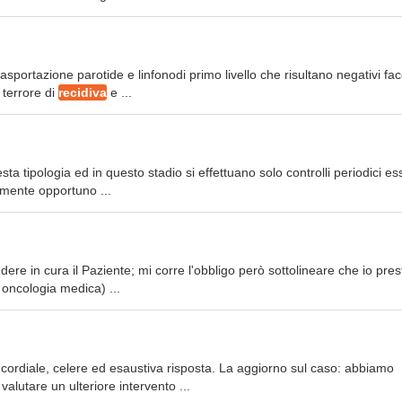
sportazione parotide e linfonodi primo livello che risultano negativi fa
 terrore di
recidiva
e ...
ta tipologia ed in questo stadio si effettuano solo controlli periodici e
mente opportuno ...
e in cura il Paziente; mi corre l'obbligo però sottolineare che io pres
n oncologia medica) ...
a cordiale, celere ed esaustiva risposta. La aggiorno sul caso: abbiamo
valutare un ulteriore intervento ...