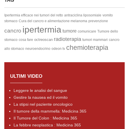
TAG
Ipertermia efficace nei tumori del retto
antraciclina liposomiale
vomito
stomaco
Cura del cancro e alimentazione
melanoma
prevenzione
ipertermia
cancro
tumore
comunicare
Tumore dello
radioterapia
octreoscan
stomaco
cosa fare
tumori mammari
cancro
chemioterapia
allo stomaco
neuroendocrino
odeon tv
ULTIMI VIDEO
Leggere le analisi del sangue
Gestire la nausea ed il vomito
La stipsi nel paziente oncologico
Il tumore della mammella: Medicina 365
Il Tumore del Colon : Medicina 365
La febbre neoplastica : Medicina 365