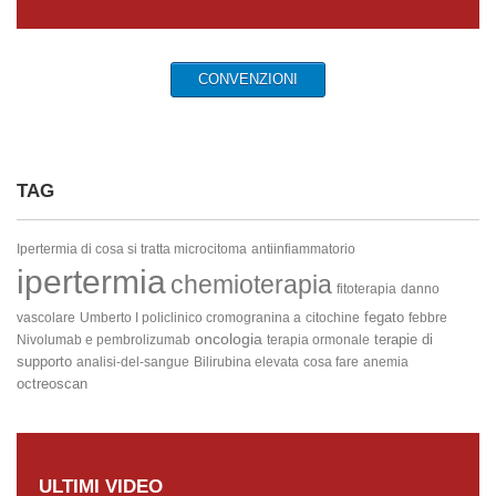
CONVENZIONI
TAG
Ipertermia di cosa si tratta
microcitoma
antiinfiammatorio
ipertermia
chemioterapia
fitoterapia
danno
fegato
vascolare
Umberto I policlinico cromogranina a
citochine
febbre
oncologia
terapie di
Nivolumab e pembrolizumab
terapia ormonale
supporto
analisi-del-sangue
Bilirubina elevata
cosa fare
anemia
octreoscan
ULTIMI VIDEO