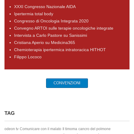
XXXI Congresso Nazionale AIDA
Ipertermia total body
Congresso di Oncologia Integrata 2020
Convegno ARTOI sulle terapie oncologiche integrate
Intervista a Carlo Pastore su Sanissimi
Cristiana Aperio su Medicina365
Chemioterapia ipertermica intratoracica HITHOT
Filippo Lococo
CONVENZIONI
TAG
odeon tv
Comunicare con il malato
Il timoma
cancro del polmone