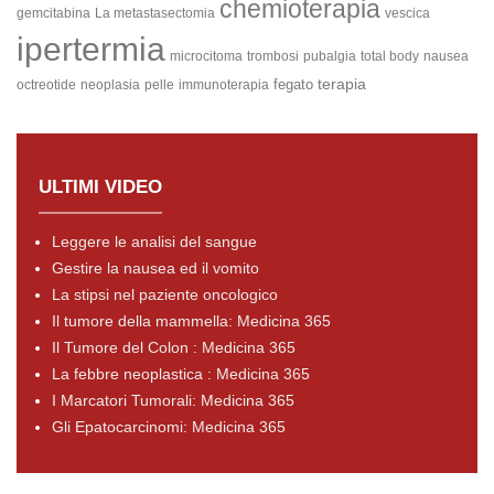
chemioterapia
gemcitabina
La metastasectomia
vescica
ipertermia
microcitoma
trombosi
pubalgia
total body
nausea
terapia
fegato
octreotide
neoplasia
pelle
immunoterapia
ULTIMI VIDEO
Leggere le analisi del sangue
Gestire la nausea ed il vomito
La stipsi nel paziente oncologico
Il tumore della mammella: Medicina 365
Il Tumore del Colon : Medicina 365
La febbre neoplastica : Medicina 365
I Marcatori Tumorali: Medicina 365
Gli Epatocarcinomi: Medicina 365