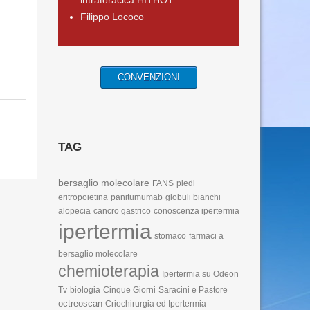
intratoracica HITHOT
Filippo Lococo
CONVENZIONI
TAG
bersaglio molecolare
FANS
piedi
eritropoietina
panitumumab
globuli bianchi
alopecia
cancro gastrico
conoscenza ipertermia
ipertermia
stomaco
farmaci a
bersaglio molecolare
chemioterapia
Ipertermia su Odeon
Tv
biologia
Cinque Giorni
Saracini e Pastore
octreoscan
Criochirurgia ed Ipertermia