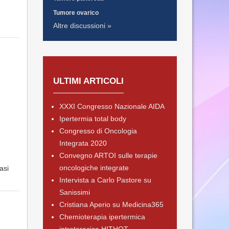
Tumore ovarico
Altre discussioni »
ULTIMI ARTICOLI
XXXI Congresso Nazionale AIDA
Ipertermia total body
Congresso di Oncologia
Integrata 2020
Convegno ARTOI sulle terapie
oncologiche integrate
asi
Intervista a Carlo Pastore su
Sanissimi
Cristiana Aperio su Medicina365
Chemioterapia ipertermica