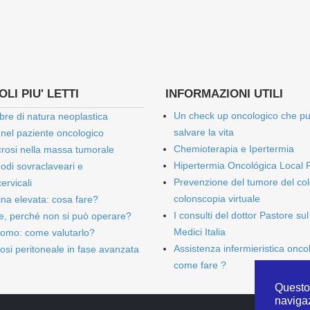
LI PIU' LETTI
INFORMAZIONI UTILI
Un check up oncologico che p
bre di natura neoplastica
salvare la vita
 nel paziente oncologico
Chemioterapia e Ipertermia
rosi nella massa tumorale
Hipertermia Oncológica Local 
onodi sovraclaveari e
Prevenzione del tumore del col
ervicali
colonscopia virtuale
bina elevata: cosa fare?
I consulti del dottor Pastore sul
e, perché non si può operare?
Medici Italia
omo: come valutarlo?
Assistenza infermieristica onco
osi peritoneale in fase avanzata
come fare ?
Questo 
naviga