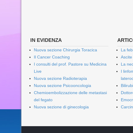
IN EVIDENZA
ARTICO
Nuova sezione Chirurgia Toracica
La feb
Il Cancer Coaching
Ascite
I consulti del prof. Pastore su Medicina
La nec
Live
I linf
Nuova sezione Radioterapia
lateroc
Nuova sezione Psicooncologia
Biliru
Chemioembolizzazione delle metastasi
Dottor
del fegato
Emocr
Nuova sezione di ginecologia
Carcin