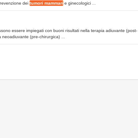
 prevenzione dei
tumori mammari
e ginecologici ...
ssono essere impiegati con buoni risultati nella terapia adiuvante (post-
 neoadiuvante (pre-chirurgica) ...