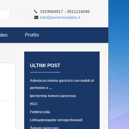
3319584817 - 3911216046
info@ipertermiaitalia.it
ideo
Profilo
ULTIMI POST
Adenocarcinoma gastrico con noduli al
peritoneo e ...
Ipertermia tumore pancreas
HCC
Febbricciola
Linfoadenopatie retroperitoneali
Tumore pancreas