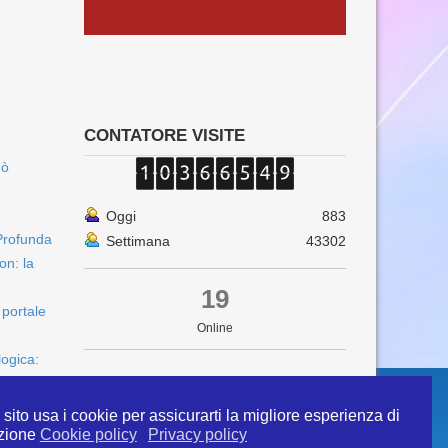
CONTATORE VISITE
uò
Oggi
883
Profunda
Settimana
43302
on: la
19
 portale
Online
logica:
sito usa i cookie per assicurarti la migliore esperienza di
zione
Cookie policy
Privacy policy