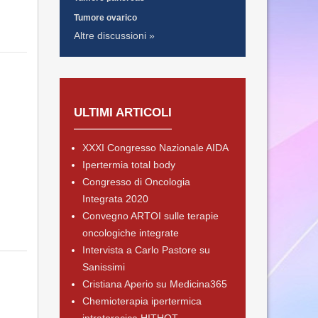
Tumore ovarico
Altre discussioni »
ULTIMI ARTICOLI
XXXI Congresso Nazionale AIDA
Ipertermia total body
Congresso di Oncologia
Integrata 2020
Convegno ARTOI sulle terapie
oncologiche integrate
Intervista a Carlo Pastore su
Sanissimi
Cristiana Aperio su Medicina365
Chemioterapia ipertermica