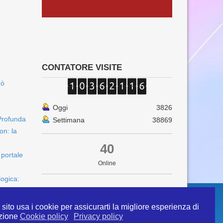
CONTATORE VISITE
uò
Oggi
3826
Profunda
Settimana
38869
on: la
40
 portale
Online
logica:
sito usa i cookie per assicurarti la migliore esperienza di
zione
Cookie policy
Privacy policy