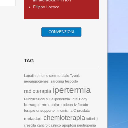
intratoracica HITHOT
Filippo Lococo
CONVENZIONI
TAG
Lapatinib
nome commerciale Tyverb
neoangiogenesi
sarcoma
testicolo
ipertermia
radioterapia
Pubblicazioni sulla Ipertermia Total Body
bersaglio molecolare
odeon-tv
filmato
terapie di supporto
mitomicina C
prostata
chemioterapia
metastasi
fattori di
apoptosi
crescita
cancro gastrico
neutropenia