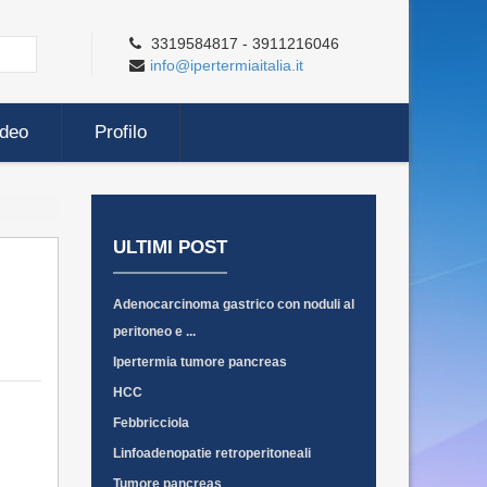
3319584817 - 3911216046
info@ipertermiaitalia.it
ideo
Profilo
ULTIMI POST
Adenocarcinoma gastrico con noduli al
peritoneo e ...
Ipertermia tumore pancreas
HCC
Febbricciola
Linfoadenopatie retroperitoneali
Tumore pancreas