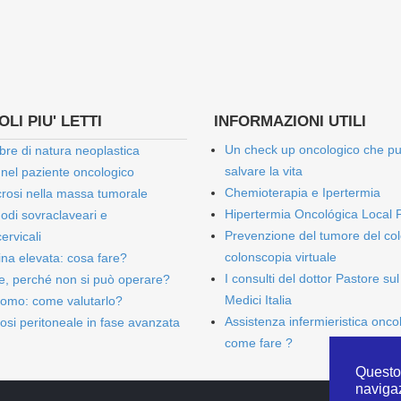
LI PIU' LETTI
INFORMAZIONI UTILI
Un check up oncologico che p
bre di natura neoplastica
salvare la vita
 nel paziente oncologico
Chemioterapia e Ipertermia
rosi nella massa tumorale
Hipertermia Oncológica Local 
onodi sovraclaveari e
Prevenzione del tumore del col
ervicali
colonscopia virtuale
bina elevata: cosa fare?
I consulti del dottor Pastore sul
e, perché non si può operare?
Medici Italia
omo: come valutarlo?
Assistenza infermieristica onco
osi peritoneale in fase avanzata
come fare ?
Questo 
naviga