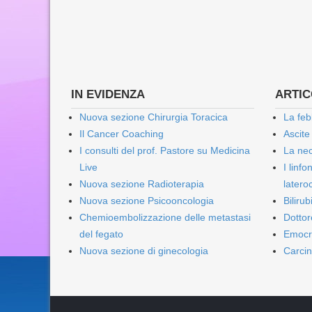
IN EVIDENZA
ARTICO
Nuova sezione Chirurgia Toracica
La feb
Il Cancer Coaching
Ascite
I consulti del prof. Pastore su Medicina
La nec
Live
I linf
Nuova sezione Radioterapia
lateroc
Nuova sezione Psicooncologia
Biliru
Chemioembolizzazione delle metastasi
Dottor
del fegato
Emocr
Nuova sezione di ginecologia
Carcin