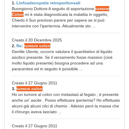
1.
Linfoadenopatie retroperitoneali
Buongiorno Dottore A seguito di asportazione
tumore
Colon
mi è stata diagnosticata la malattia in oggetto,
Chiedo il Suo prezioso parere per sapere se si può
intervenire con l'ipertermia. Attualmente sto ...
Creato il 20 Dicembre 2025
2.
Re:
tumore colon
Gentile Utente, occorre valutare il quantitativo di liquido
ascitico presente. Se il versamento fosse massivo (cioè
molto liquido presente) bisogna procedere ad una
paracentesi ed in seguito è possibile ...
Creato il 27 Giugno 2011
3.
tumore colon
Ho un tumore al colon con metastasi al fegato ; è presente
anche un' ascite . Posso effettuare ipertemia? Ho effettuato
alcuni già alcuni cilci di chemio . Adesso però la massa che
il chirurgo aveva lasciato ...
Creato il 27 Giugno 2011