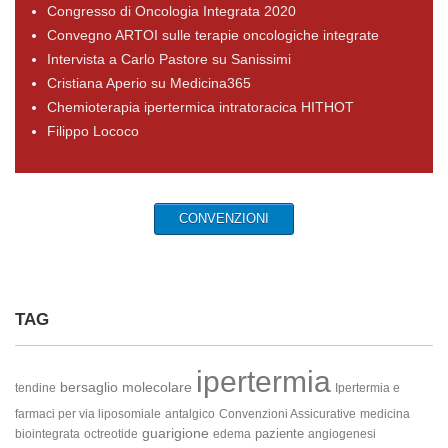
Congresso di Oncologia Integrata 2020
Convegno ARTOI sulle terapie oncologiche integrate
Intervista a Carlo Pastore su Sanissimi
Cristiana Aperio su Medicina365
Chemioterapia ipertermica intratoracica HITHOT
Filippo Lococo
CONVENZIONI
TAG
ipertermia
bersaglio molecolare
tendine
Ipertermia e
farmaci per via liposomiale
antalgico
Convenzioni Assicurative
medicina
guarigione
paziente
biointegrata
octreotide
edema
angiogenesi