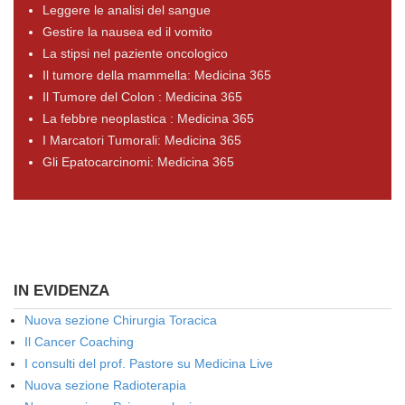
Leggere le analisi del sangue
Gestire la nausea ed il vomito
La stipsi nel paziente oncologico
Il tumore della mammella: Medicina 365
Il Tumore del Colon : Medicina 365
La febbre neoplastica : Medicina 365
I Marcatori Tumorali: Medicina 365
Gli Epatocarcinomi: Medicina 365
IN EVIDENZA
Nuova sezione Chirurgia Toracica
Il Cancer Coaching
I consulti del prof. Pastore su Medicina Live
Nuova sezione Radioterapia