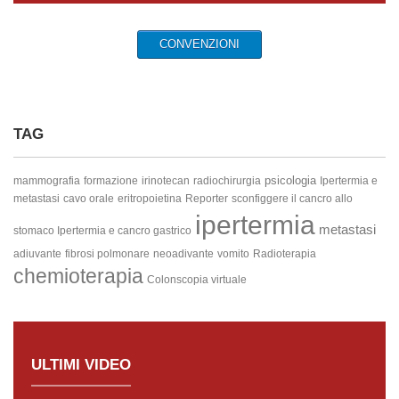
CONVENZIONI
TAG
psicologia
mammografia
formazione
irinotecan
radiochirurgia
Ipertermia e
metastasi
cavo orale
eritropoietina
Reporter
sconfiggere il cancro allo
ipertermia
metastasi
stomaco
Ipertermia e cancro gastrico
adiuvante
fibrosi polmonare
neoadivante
vomito
Radioterapia
chemioterapia
Colonscopia virtuale
ULTIMI VIDEO