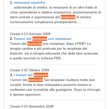
1.
metastasi epatiche
... addominale di sinistra, la resezione di un altro tratto di
colon ascendente e relativa anastomosi, posizionamento di
stent uretrale e asportazione del
testicolo
di sinistra.
numerosissime complicanze postoperatorie ...
Creato il 13 Gennaio 2009
2.
Tumori del
testicolo
con metastasi
Tumori del
testicolo
con metastasi: dopo il PEB? La
terapia cardine e più praticata per le neoplasie del
testicolo, sia in terapia adiuvante che della fase avanzata,
è quella secondo lo schema PEB ...
Creato il 02 Ottobre 2009
3.
I tumori del
testicolo
I tumori del
testicolo
Tali neoplasie risultano molto ben
curabili. Anche in fase metastatica possono essere in
moltissimi casi ricondotte alla guarigione. Dopo la chirurgia
è spesso opportuno ...
Creato il 03 Novembre 2008