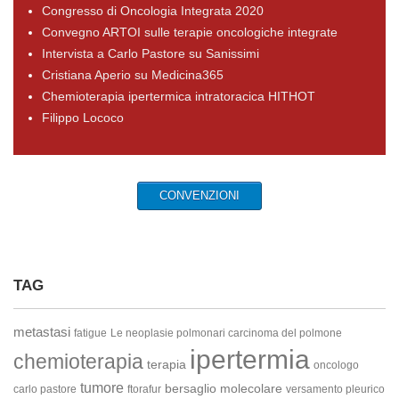
Congresso di Oncologia Integrata 2020
Convegno ARTOI sulle terapie oncologiche integrate
Intervista a Carlo Pastore su Sanissimi
Cristiana Aperio su Medicina365
Chemioterapia ipertermica intratoracica HITHOT
Filippo Lococo
CONVENZIONI
TAG
metastasi
fatigue
Le neoplasie polmonari
carcinoma del polmone
ipertermia
chemioterapia
terapia
oncologo
tumore
bersaglio molecolare
carlo pastore
ftorafur
versamento pleurico