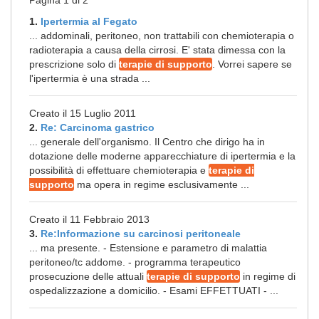
Pagina 1 di 2
1.
Ipertermia al Fegato
... addominali, peritoneo, non trattabili con chemioterapia o
radioterapia a causa della cirrosi. E' stata dimessa con la
prescrizione solo di
terapie di supporto
. Vorrei sapere se
l'ipertermia è una strada ...
Creato il 15 Luglio 2011
2.
Re: Carcinoma gastrico
... generale dell'organismo. Il Centro che dirigo ha in
dotazione delle moderne apparecchiature di ipertermia e la
possibilità di effettuare chemioterapia e
terapie di
supporto
ma opera in regime esclusivamente ...
Creato il 11 Febbraio 2013
3.
Re:Informazione su carcinosi peritoneale
... ma presente. - Estensione e parametro di malattia
peritoneo/tc addome. - programma terapeutico
prosecuzione delle attuali
terapie di supporto
in regime di
ospedalizzazione a domicilio. - Esami EFFETTUATI - ...