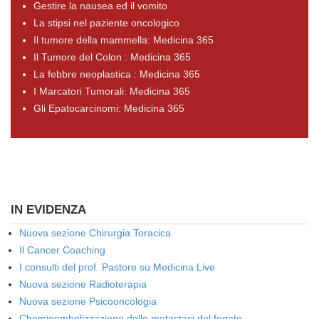
Gestire la nausea ed il vomito
La stipsi nel paziente oncologico
Il tumore della mammella: Medicina 365
Il Tumore del Colon : Medicina 365
La febbre neoplastica : Medicina 365
I Marcatori Tumorali: Medicina 365
Gli Epatocarcinomi: Medicina 365
IN EVIDENZA
Nuova sezione Chirurgia Toracica
Il Cancer Coaching
I consulti del prof. Pastore su Medicina Live
Nuova sezione Radioterapia
Nuova sezione Psicooncologia
Chemioembolizzazione delle metastasi del fegato