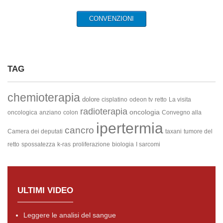
CONVENZIONI
TAG
chemioterapia
dolore
cisplatino
odeon tv
retto
La visita
radioterapia
oncologia
oncologica
anziano
colon
Convegno alla
ipertermia
cancro
Camera dei deputati
taxani
tumore del
retto
spossatezza
k-ras
proliferazione
biologia
I sarcomi
ULTIMI VIDEO
Leggere le analisi del sangue