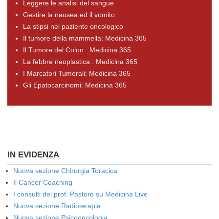
Leggere le analisi del sangue
Gestire la nausea ed il vomito
La stipsi nel paziente oncologico
Il tumore della mammella: Medicina 365
Il Tumore del Colon : Medicina 365
La febbre neoplastica : Medicina 365
I Marcatori Tumorali: Medicina 365
Gli Epatocarcinomi: Medicina 365
IN EVIDENZA
Nuova sezione Chirurgia Toracica
Il Cancer Coaching
I consulti del prof. Pastore su Medicina Live
Nuova sezione Radioterapia
Nuova sezione Psicooncologia