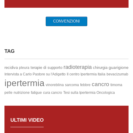
CONVENZIONI
TAG
radioterapia
guarigione
recidiva
terapie di supporto
chirurgia
pleura
Intervista a Carlo Pastore su l'Adigetto
Il centro Ipertermia Italia
bevacizumab
ipertermia
cancro
vinoreblina
sarcoma
febbre
timoma
pelle
nutrizione
fatigue
cura cancro
Tesi sulla Ipertermia Oncologica
ULTIMI VIDEO